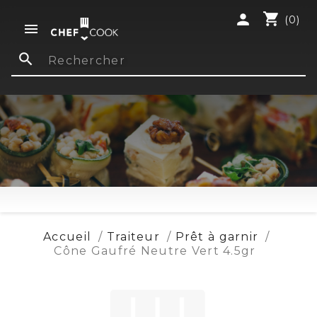
shopping_cart
person
(0)

search
Accueil
Traiteur
Prêt à garnir
Cône Gaufré Neutre Vert 4.5gr