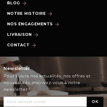
arrow_forward
BLOG
arrow_forward
NOTRE HISTOIRE
arrow_forward
NOS ENGAGEMENTS
arrow_forward
LIVRAISON
arrow_forward
CONTACT
Newsletter
Pour suivre nos actualités, nos offres et
nouveautés, inscrivez-vous à notre
newsletter !