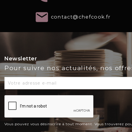
email
contact@chefcook.fr
Newsletter
Pour suivre nos actualités, nos offr
Vous pouvez vous désinscrire à tout moment. Vous trouverez pour c