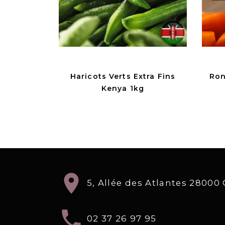
Haricots Verts Extra Fins
Ron
Kenya 1kg
location_on
5, Allée des Atlantes 2800
local_phone
02 37 26 97 95