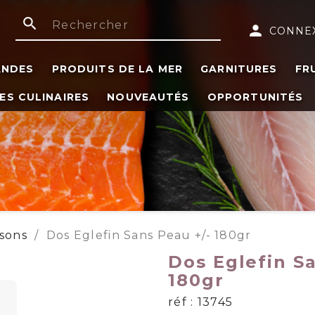
search
person
CONNE
ANDES
PRODUITS DE LA MER
GARNITURES
FR
ES CULINAIRES
NOUVEAUTÉS
OPPORTUNITÉS
ssons
Dos Eglefin Sans Peau +/- 180gr
Dos Eglefin Sa
180gr
réf : 13745