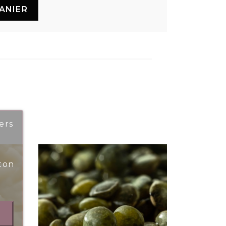
ANIER
ers
ton