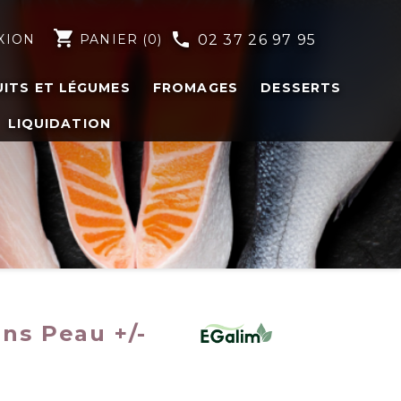
shopping_cart
phone
XION
PANIER
(0)
02 37 26 97 95
UITS ET LÉGUMES
FROMAGES
DESSERTS
LIQUIDATION
ns Peau +/-