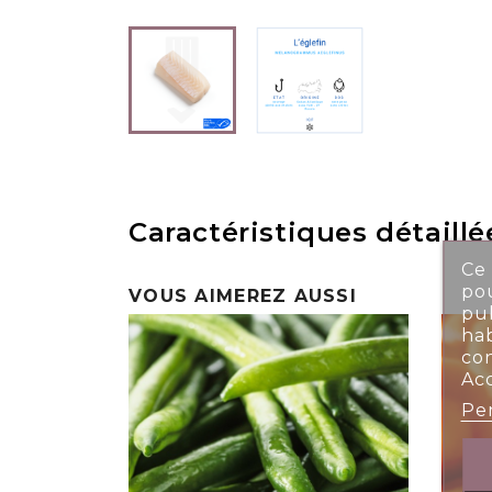
Caractéristiques détaillé
Ce 
pou
VOUS AIMEREZ AUSSI
pub
ha
co
Ac
Per