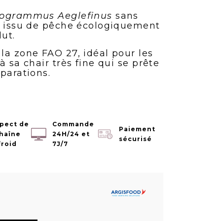
ogrammus Aeglefinus
sans
, issu de pêche écologiquement
ut.
la zone FAO 27, idéal pour les
à sa chair très fine qui se prête
parations.
pect de
Commande
Paiement
chaîne
24H/24 et
sécurisé
froid
7J/7