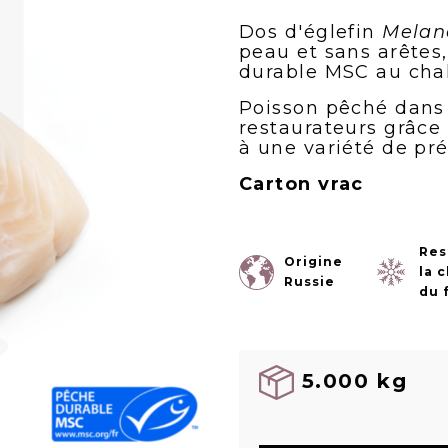
Dos d'églefin
Melan
peau et sans arêtes
durable MSC au chal
Poisson pêché dans 
restaurateurs grâce 
à une variété de pré
Carton vrac
Res
Origine
la 
Russie
du 
5.000 kg