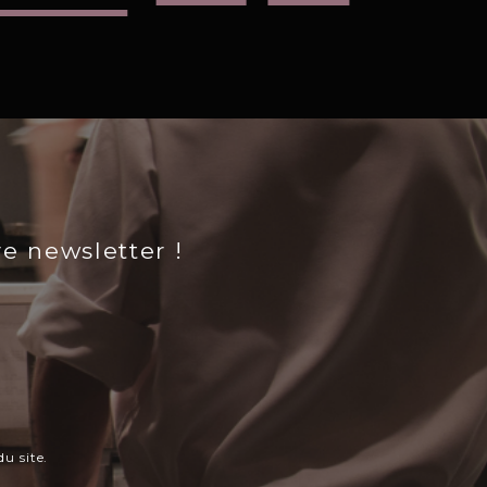
re newsletter !
u site.