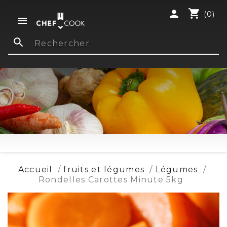
shopping_cart
person
(0)

search
Accueil
fruits et légumes
Légumes
Rondelles Carottes Minute 5kg