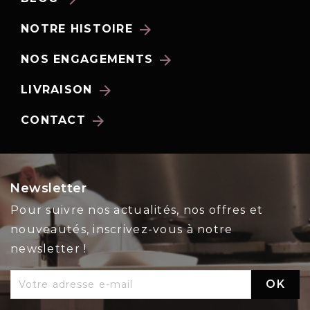
arrow_forward
NOTRE HISTOIRE
arrow_forward
NOS ENGAGEMENTS
arrow_forward
LIVRAISON
arrow_forward
CONTACT
Newsletter
Pour suivre nos actualités, nos offres et
nouveautés, inscrivez-vous à notre
newsletter !