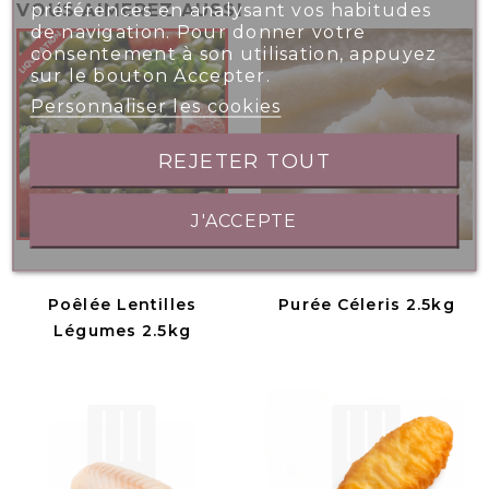
préférences en analysant vos habitudes
VOUS AIMEREZ AUSSI
de navigation. Pour donner votre
consentement à son utilisation, appuyez
sur le bouton Accepter.
Personnaliser les cookies
REJETER TOUT
J'ACCEPTE
Poêlée Lentilles
Purée Céleris 2.5kg
Légumes 2.5kg