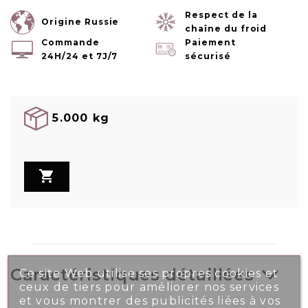
Respect de la
Origine Russie
chaîne du froid
Commande
Paiement
24H/24 et 7J/7
sécurisé
5.000 kg

Caractéristiques détaillées
Ce site Web utilise ses propres cookies et
ceux de tiers pour améliorer nos services
et vous montrer des publicités liées à vos