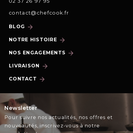
02 37 26 97 95
contact@chefcook.fr
arrow_forward
BLOG
arrow_forward
NOTRE HISTOIRE
arrow_forward
NOS ENGAGEMENTS
arrow_forward
LIVRAISON
arrow_forward
CONTACT
Newsletter
Pour suivre nos actualités, nos offres et
nouveautés, inscrivez-vous à notre