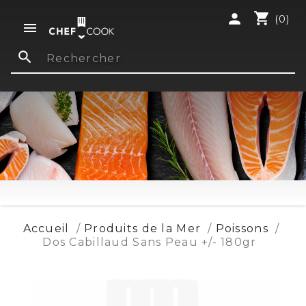
shopping_cart
person
(0)

search
Accueil
Produits de la Mer
Poissons
Dos Cabillaud Sans Peau +/- 180gr