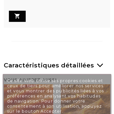

Caractéristiques détaillées
VOUS AIMEREZ AUSSI
Ce site Web utilise ses propres cookies et
ceux de tiers pour améliorer nos services
et vous montrer des publicités liées à vos
préférences en analysant vos habitudes
de navigation. Pour donner votre
consentement à son utilisation, appuyez
sur le bouton Accepter.