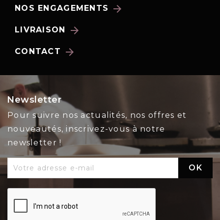
arrow_forward
NOS ENGAGEMENTS
arrow_forward
LIVRAISON
arrow_forward
CONTACT
Newsletter
Pour suivre nos actualités, nos offres et
nouveautés, inscrivez-vous à notre
newsletter !