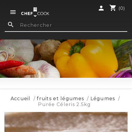
shopping_cart
person
(0)

search
Accueil
fruits et légumes
Légumes
Purée Céleris 2.5kg