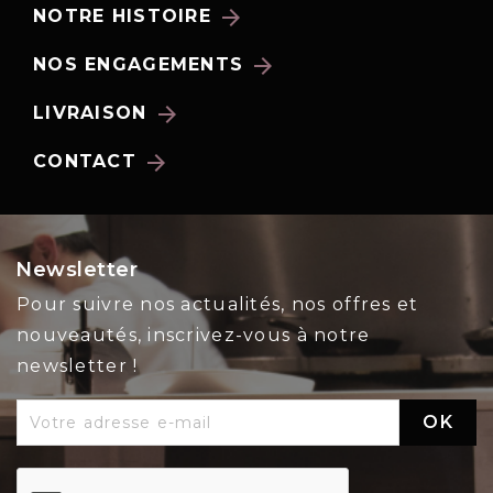
arrow_forward
NOTRE HISTOIRE
arrow_forward
NOS ENGAGEMENTS
arrow_forward
LIVRAISON
arrow_forward
CONTACT
Newsletter
Pour suivre nos actualités, nos offres et
nouveautés, inscrivez-vous à notre
newsletter !