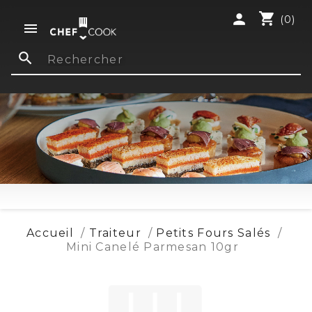
shopping_cart
person
(0)

search
Accueil
Traiteur
Petits Fours Salés
Mini Canelé Parmesan 10gr