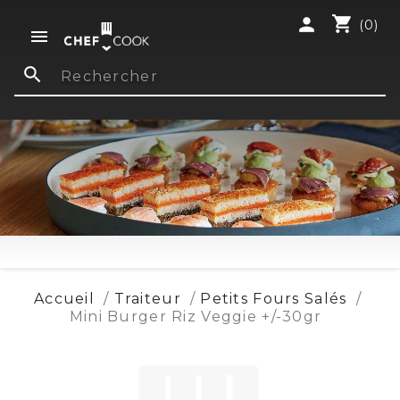
shopping_cart
person
(0)

search
Accueil
Traiteur
Petits Fours Salés
Mini Burger Riz Veggie +/-30gr