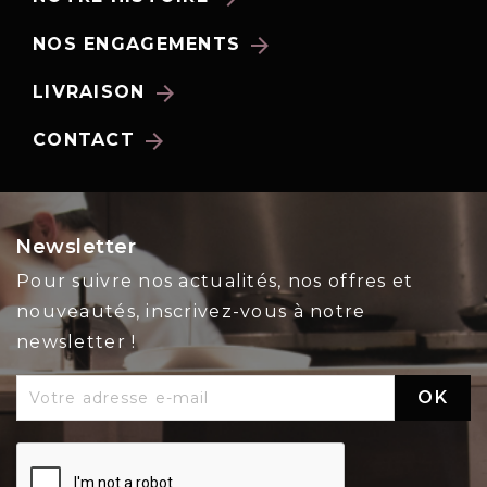
arrow_forward
NOS ENGAGEMENTS
arrow_forward
LIVRAISON
arrow_forward
CONTACT
Newsletter
Pour suivre nos actualités, nos offres et
nouveautés, inscrivez-vous à notre
newsletter !