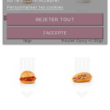
sur le bouton Accepter.
Personnaliser les cookies
OPPORTUNITÉS
REJETER TOUT
J'ACCEPTE
Mini Burger Boeuf
Mini Burger Riz
18gr
Poulet Curry +/-30gr