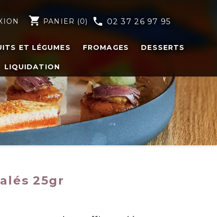
shopping_cart
phone
XION
PANIER
(0)
02 37 26 97 95
UITS ET LÉGUMES
FROMAGES
DESSERTS
LIQUIDATION
alés 25gr