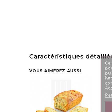
Caractéristiques détaillé
Ce 
pou
VOUS AIMEREZ AUSSI
pub
ha
co
Ac
Per