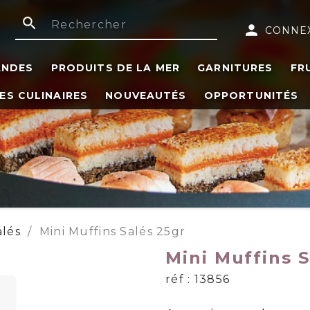
search
person
CONNE
ANDES
PRODUITS DE LA MER
GARNITURES
FR
ES CULINAIRES
NOUVEAUTÉS
OPPORTUNITÉS
alés
Mini Muffins Salés 25gr
Mini Muffins S
réf : 13856