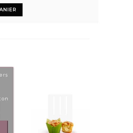
ANIER
ers
ton