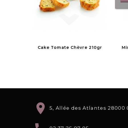
Cake Tomate Chèvre 210gr
Mi
location_on
5, Allée des Atlantes 2800