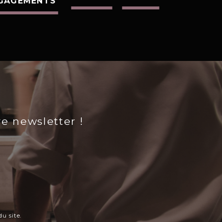
GAGEMENTS
re newsletter !
u site.