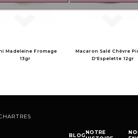
ni Madeleine Fromage
Macaron Salé Chèvre P
13gr
D'Espelette 12gr
0 CHARTRES
NOTRE
NO
BLOG