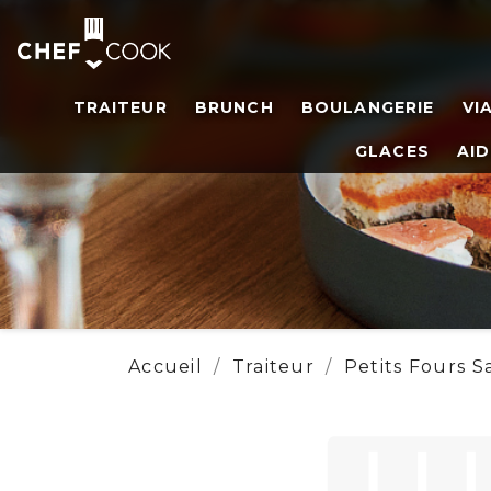
TRAITEUR
BRUNCH
BOULANGERIE
VI
GLACES
AID
Accueil
Traiteur
Petits Fours S