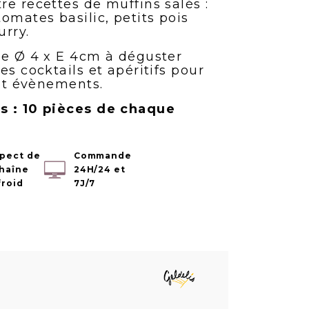
e recettes de muffins salés :
mates basilic, petits pois
urry.
de Ø 4 x E 4cm à déguster
es cocktails et apéritifs pour
 et évènements.
s : 10 pièces de chaque
pect de
Commande
chaîne
24H/24 et
froid
7J/7