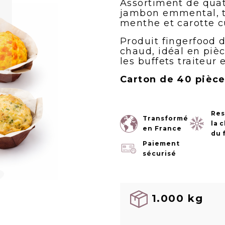
Assortiment de quatr
jambon emmental, to
menthe et carotte c
Produit fingerfood 
chaud, idéal en pièc
les buffets traiteur
Carton de 40 pièce
Res
Transformé
la 
en France
du 
Paiement
sécurisé
1.000 kg