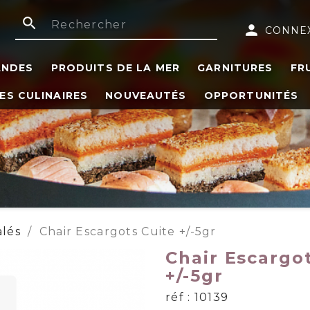
search
person
CONNE
ANDES
PRODUITS DE LA MER
GARNITURES
FR
ES CULINAIRES
NOUVEAUTÉS
OPPORTUNITÉS
alés
Chair Escargots Cuite +/-5gr
Chair Escargo
+/-5gr
réf : 10139