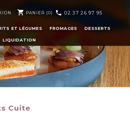
shopping_cart
phone
XION
PANIER
(0)
02 37 26 97 95
UITS ET LÉGUMES
FROMAGES
DESSERTS
LIQUIDATION
ts Cuite