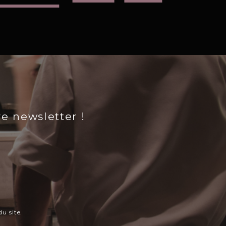
re newsletter !
u site.