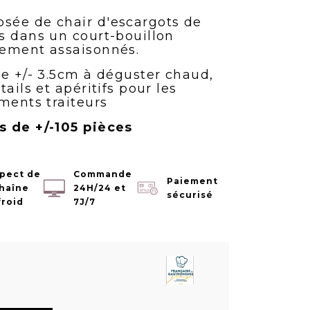
sée de chair d'escargots de
s dans un court-bouillon
rement assaisonnés.
de +/- 3.5cm à déguster chaud,
ails et apéritifs pour les
ments traiteurs
s de +/-105 pièces
pect de
Commande
Paiement
chaîne
24H/24 et
sécurisé
froid
7J/7