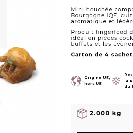
Mini bouchée compo
Bourgogne IQF, cuit
aromatique et légè
Produit fingerfood 
idéal en pièces cockt
buffets et les évène
Carton de 4 sachet
Res
Origine UE,
la 
hors UE
du 
2.000 kg