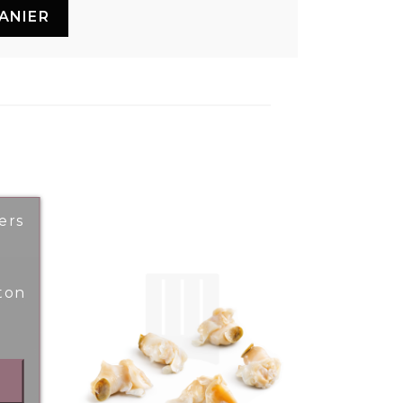
ANIER
ers
ton