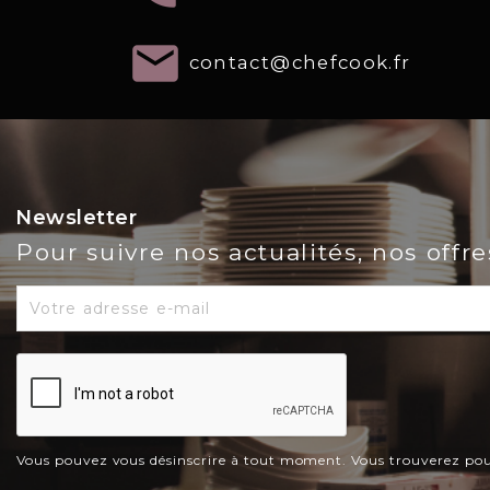
email
contact@chefcook.fr
Newsletter
Pour suivre nos actualités, nos offr
Vous pouvez vous désinscrire à tout moment. Vous trouverez pour c