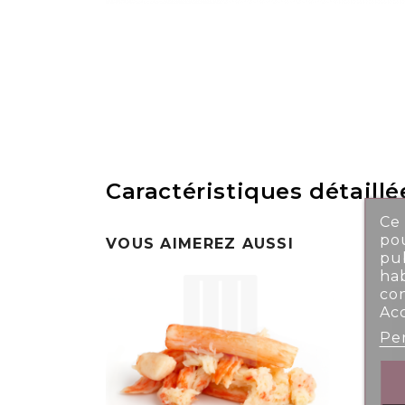
Caractéristiques détaillé
Ce 
pou
VOUS AIMEREZ AUSSI
pub
ha
co
Ac
Per