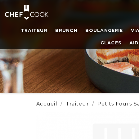
TRAITEUR
BRUNCH
BOULANGERIE
VI
GLACES
AID
Accueil
Traiteur
Petits Fours S