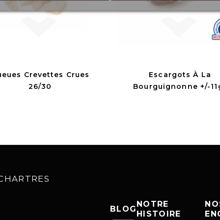
eues Crevettes Crues
Escargots À La
26/30
Bourguignonne +/-11
0 CHARTRES
NOTRE
NO
BLOG
HISTOIRE
EN