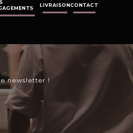
S
LIVRAISON
CONTACT
GAGEMENTS
re newsletter !