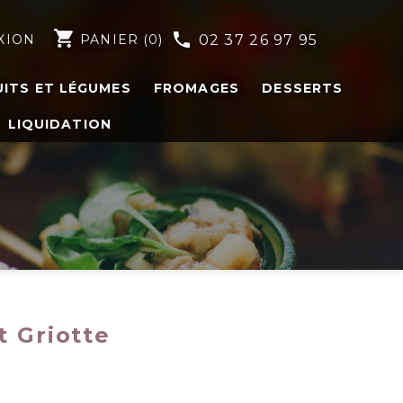
shopping_cart
phone
XION
PANIER
(0)
02 37 26 97 95
UITS ET LÉGUMES
FROMAGES
DESSERTS
LIQUIDATION
t Griotte