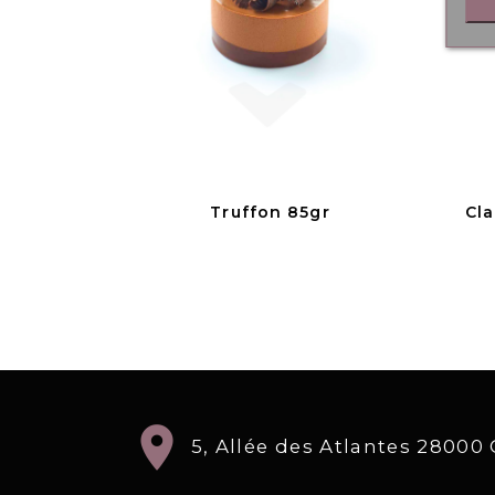
Truffon 85gr
Cla
location_on
5, Allée des Atlantes 2800