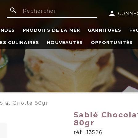
search
person
CONNE
ANDES
PRODUITS DE LA MER
GARNITURES
FR
ES CULINAIRES
NOUVEAUTÉS
OPPORTUNITÉS
olat Griotte 80gr
Sablé Chocola
80gr
réf : 13526