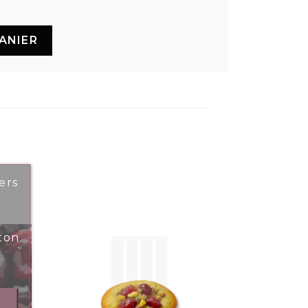
ANIER
ers
ton