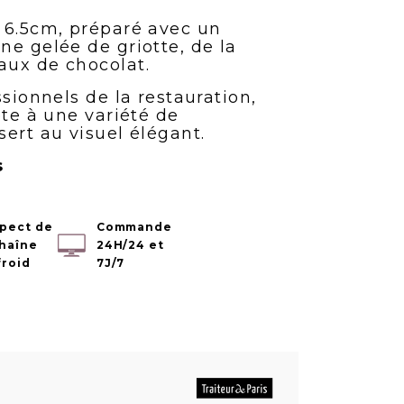
 6.5cm, préparé avec un
ne gelée de griotte, de la
aux de chocolat.
ssionnels de la restauration,
ête à une variété de
ert au visuel élégant.
s
pect de
Commande
chaîne
24H/24 et
froid
7J/7