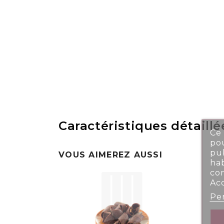
Caractéristiques détaillé
Ce 
pou
pub
VOUS AIMEREZ AUSSI
ha
co
Ac
Per