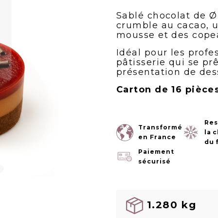
Sablé chocolat de Ø
crumble au cacao, u
mousse et des cope
Idéal pour les profe
pâtisserie qui se pr
présentation de dess
Carton de 16 pièce
Res
Transformé
la 
en France
du 
Paiement
sécurisé
1.280 kg