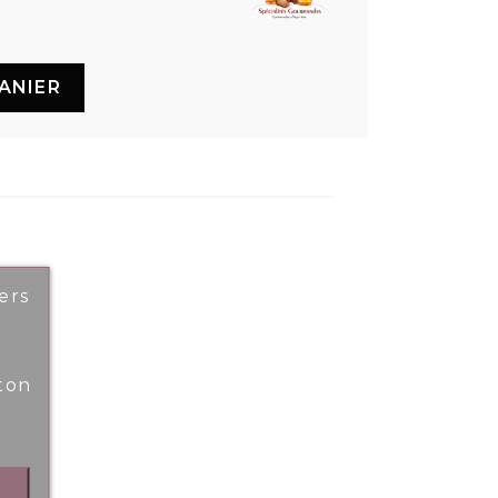
ANIER
ers
ton