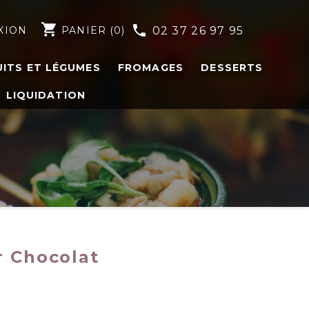
shopping_cart
phone
XION
PANIER
(0)
02 37 26 97 95
UITS ET LÉGUMES
FROMAGES
DESSERTS
LIQUIDATION
r Chocolat