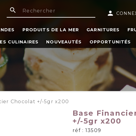
search
person
CONNE
ANDES
PRODUITS DE LA MER
GARNITURES
FR
ES CULINAIRES
NOUVEAUTÉS
OPPORTUNITÉS
cier Chocolat +/-5gr x200
Base Financie
+/-5gr x200
réf : 13509