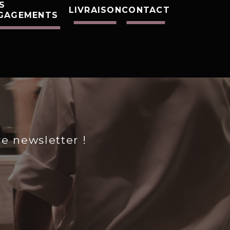
S
LIVRAISON
CONTACT
GAGEMENTS
re newsletter !