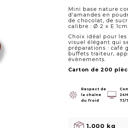
Mini base nature co
d'amandes en poudre
de chocolat, de sucr
calibre : Ø 2 x E 1cm
Choix idéal pour les
visuel élégant qui s
préparations : café
buffets traiteur, ap
évènements.
Carton de 200 piè
Respect de
Co
la chaîne
24H
du froid
7J/
1.000 kg