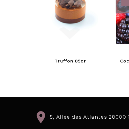
Truffon 85gr
Coc
location_on
5, Allée des Atlantes 2800