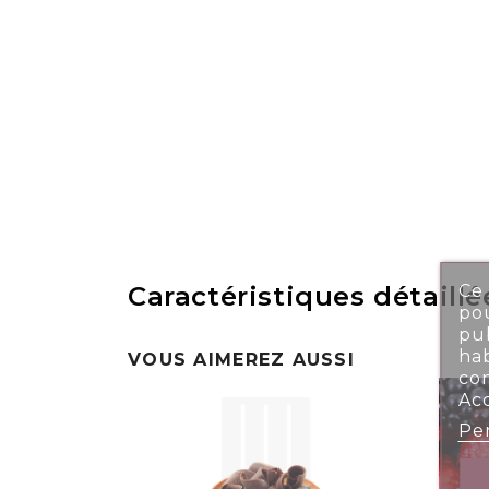
Ce 
Caractéristiques détaillé
pou
pub
ha
VOUS AIMEREZ AUSSI
co
Ac
Per