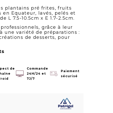
plantains pré frites, fruits
 en Equateur, lavés, pelés et
e L 7.5-10.5cm x E 1.7-2.5cm.
 professionnels, grâce à leur
 à une variété de préparations :
 créations de desserts, pour
ts
pect de
Commande
Paiement
chaîne
24H/24 et
sécurisé
froid
7J/7