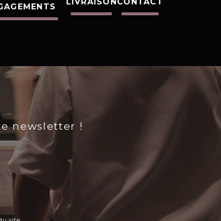
LIVRAISON
CONTACT
GAGEMENTS
re newsletter !
u site.