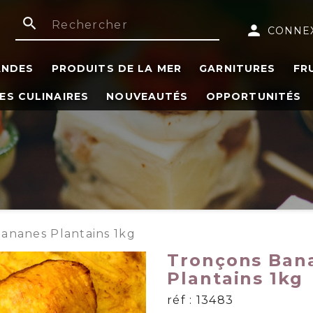
search
person
CONNE
ANDES
PRODUITS DE LA MER
GARNITURES
FR
ES CULINAIRES
NOUVEAUTÉS
OPPORTUNITÉS
ananes Plantains 1kg
Tronçons Ban
Plantains 1kg
réf : 13483