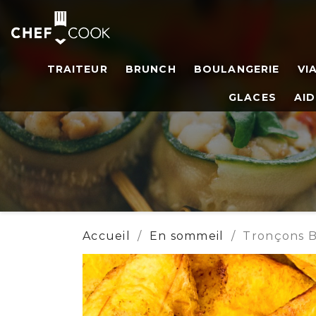
TRAITEUR
BRUNCH
BOULANGERIE
VI
GLACES
AID
Accueil
En sommeil
Tronçons B