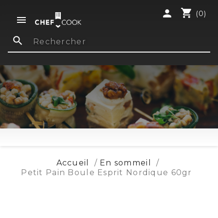
shopping_cart
person
(0)

search
Accueil
En sommeil
Petit Pain Boule Esprit Nordique 60gr