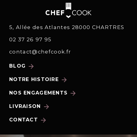
5, Allée des Atlantes 28000 CHARTRES
02 37 26 97 95
contact@chefcook.fr
arrow_forward
BLOG
arrow_forward
NOTRE HISTOIRE
arrow_forward
NOS ENGAGEMENTS
arrow_forward
LIVRAISON
arrow_forward
CONTACT