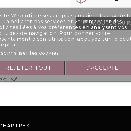
site Web utilise ses propres cookies et ceux de ti
r améliorer nos services et vous montrer des

AJOUTER AU P
licités liées à vos préférences en analysant vos
bitudes de navigation. Pour donner votre
nsentement à son utilisation, appuyez sur le bou
cepter.
sonnaliser les cookies
REJETER TOUT
J'ACCEPTE
es
0 CHARTRES