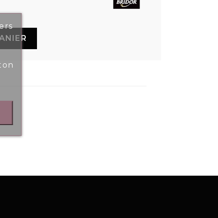
ers
ANIER
ton