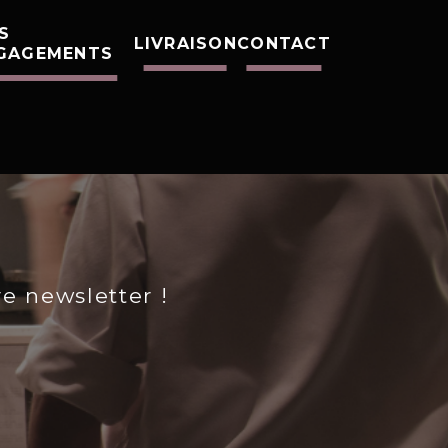
S
LIVRAISON
CONTACT
GAGEMENTS
re newsletter !