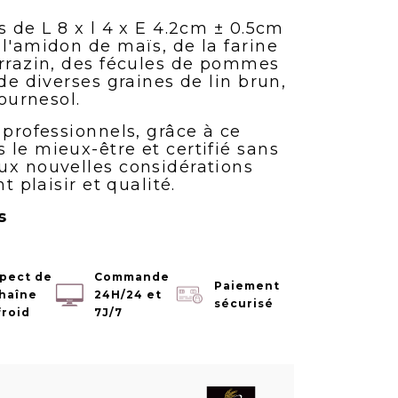
s de L 8 x l 4 x E 4.2cm ± 0.5cm
l'amidon de maïs, de la farine
arrazin, des fécules de pommes
 de diverses graines de lin brun,
tournesol.
 professionnels, grâce à ce
 le mieux-être et certifié sans
ux nouvelles considérations
nt plaisir et qualité.
s
pect de
Commande
Paiement
chaîne
24H/24 et
sécurisé
froid
7J/7