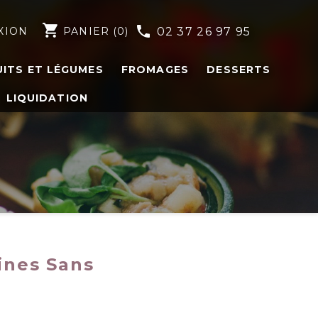
shopping_cart
phone
XION
PANIER
(0)
02 37 26 97 95
UITS ET LÉGUMES
FROMAGES
DESSERTS
LIQUIDATION
ines Sans