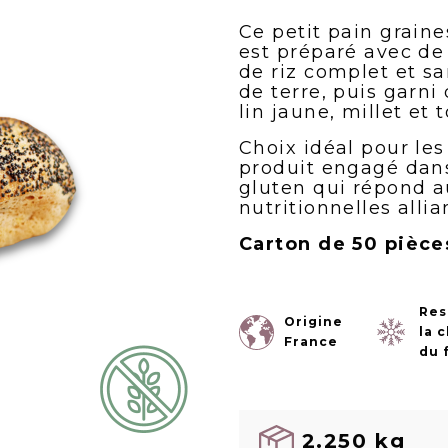
Ce petit pain graine
est préparé avec de 
de riz complet et s
de terre, puis garni
lin jaune, millet et 
Choix idéal pour les
produit engagé dans
gluten qui répond a
nutritionnelles allia
Carton de 50 pièce
Res
Origine
la 
France
du 
2.250 kg