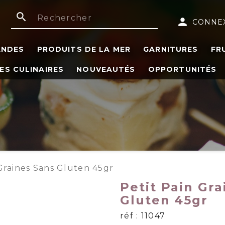
search
person
CONNE
ANDES
PRODUITS DE LA MER
GARNITURES
FR
ES CULINAIRES
NOUVEAUTÉS
OPPORTUNITÉS
 Graines Sans Gluten 45gr
Petit Pain Gra
Gluten 45gr
réf : 11047