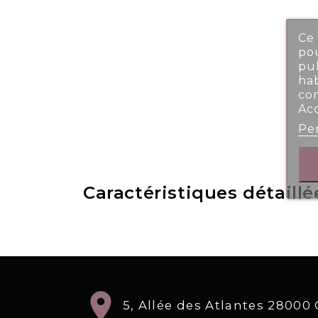
Ce 
pou
pub
ha
co
Ac
Per
Caractéristiques détaillé
location_on
5, Allée des Atlantes 2800