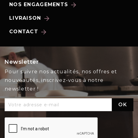
arrow_forward
NOS ENGAGEMENTS
arrow_forward
LIVRAISON
arrow_forward
CONTACT
Newsletter
Pour suivre nos actualités, nos offres et
nouveautés, inscrivez-vous à notre
newsletter !