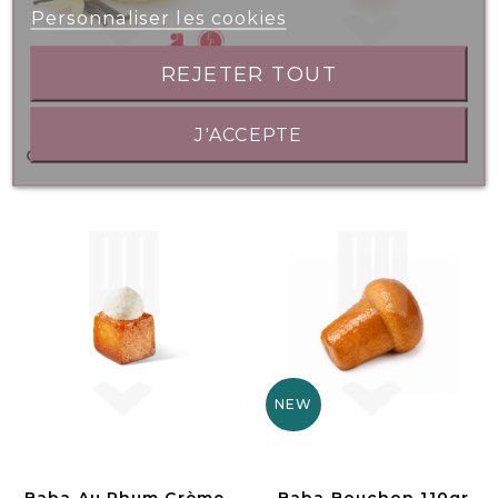
Personnaliser les cookies
REJETER TOUT
Bac 2.5L - Crème
Mini Canelé 16gr
J'ACCEPTE
Glacée Vanille Délice
NEW
Baba Au Rhum Crème
Baba Bouchon 110gr