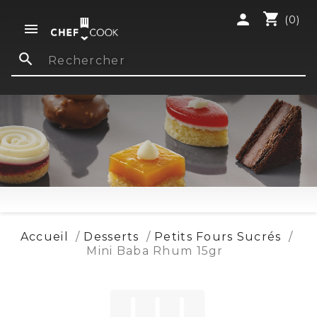
shopping_cart
person
(0)

search
Accueil
Desserts
Petits Fours Sucrés
Mini Baba Rhum 15gr