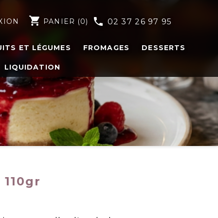
shopping_cart
phone
XION
PANIER
(0)
02 37 26 97 95
UITS ET LÉGUMES
FROMAGES
DESSERTS
LIQUIDATION
 110gr