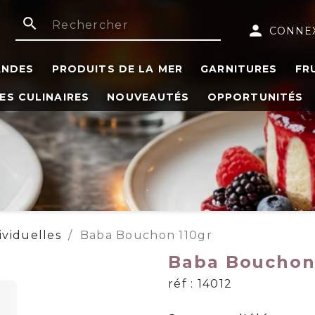
search
person
CONNE
ANDES
PRODUITS DE LA MER
GARNITURES
FR
ES CULINAIRES
NOUVEAUTÉS
OPPORTUNITÉS
ividuelles
Baba Bouchon 110gr
Baba Bouchon
réf : 14012