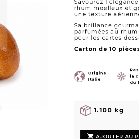
Savourez l'élégance
rhum moelleux et g
une texture aérienn
Sa brillance gourma
parfumées au rhum e
pour les cartes dess
Carton de 10 pièce
Res
Origine
la 
Italie
du 
1.100 kg

AJOUTER AU P