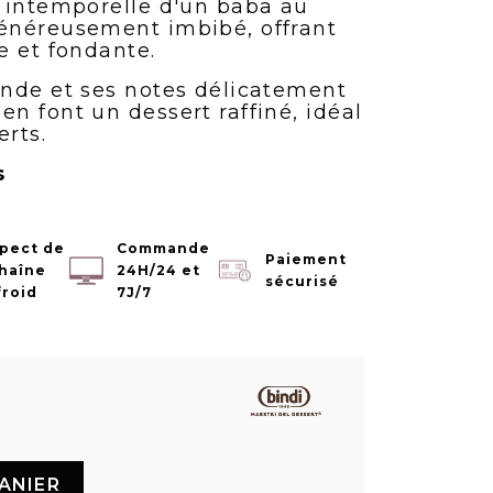
 intemporelle d'un baba au
énéreusement imbibé, offrant
e et fondante.
nde et ses notes délicatement
n font un dessert raffiné, idéal
erts.
s
pect de
Commande
Paiement
chaîne
24H/24 et
sécurisé
froid
7J/7
ANIER