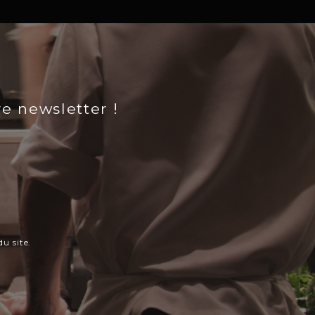
re newsletter !
u site.