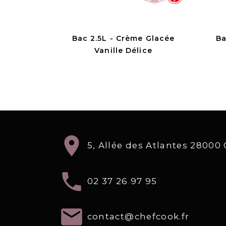
Bac 2.5L - Crème Glacée
Ba
Vanille Délice
location_on
5, Allée des Atlantes 2800
local_phone
02 37 26 97 95
email
contact@chefcook.fr