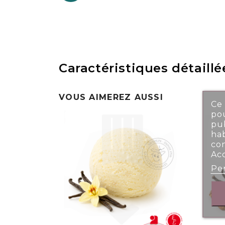
Caractéristiques détaillé
VOUS AIMEREZ AUSSI
Ce 
pou
pub
ha
co
Ac
Per