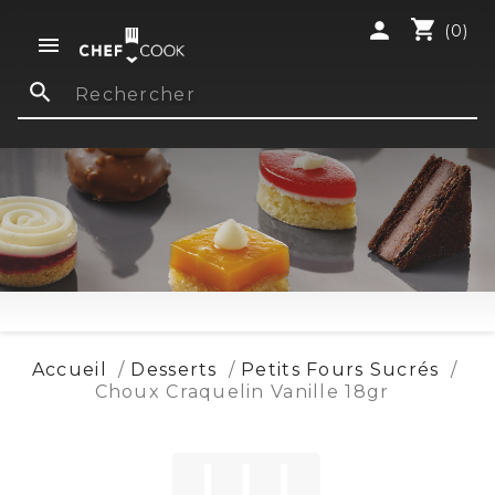
shopping_cart
person
(0)

search
Accueil
Desserts
Petits Fours Sucrés
Choux Craquelin Vanille 18gr