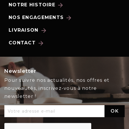
arrow_forward
NOTRE HISTOIRE
arrow_forward
NOS ENGAGEMENTS
arrow_forward
LIVRAISON
arrow_forward
CONTACT
Newsletter
Pour suivre nos actualités, nos offres et
nouveautés, inscrivez-vous à notre
newsletter !