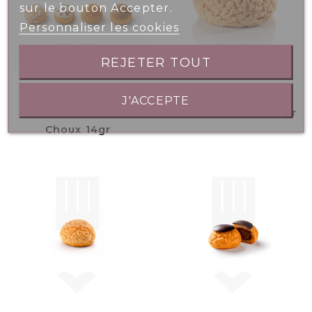
sur le bouton Accepter.
Personnaliser les cookies
REJETER TOUT
J'ACCEPTE
Petits Fours Pâte À
Choux Craquelin 35gr
Choux 14gr