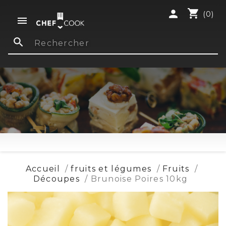
shopping_cart
person
(0)

search
Accueil
fruits et légumes
Fruits
Découpes
Brunoise Poires 10kg