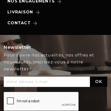
arrow_forward
NOS ENGAGEMENTS
arrow_forward
LIVRAISON
arrow_forward
CONTACT
Newsletter
Pour suivre nos actualités, nos offres et
nouveautés, inscrivez-vous à notre
newsletter !