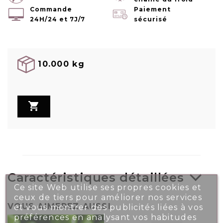
Commande
Paiement
24H/24 et 7J/7
sécurisé
10.000 kg

Caractéristiques détaillées
Ce site Web utilise ses propres cookies et
ceux de tiers pour améliorer nos services
VOUS AIMEREZ AUSSI
et vous montrer des publicités liées à vos
préférences en analysant vos habitudes