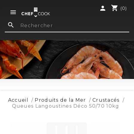
shopping_cart
person
(0)

search
Accueil
Produits de la Mer
Crustacés
Queues Langoustines Déco 50/70 10kg