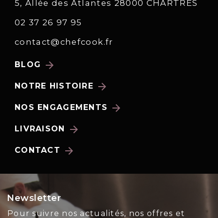
5, Allée des Atlantes 28000 CHARTRES
02 37 26 97 95
contact@chefcook.fr
arrow_forward
BLOG
arrow_forward
NOTRE HISTOIRE
arrow_forward
NOS ENGAGEMENTS
arrow_forward
LIVRAISON
arrow_forward
CONTACT
Newsletter
Pour suivre nos actualités, nos offres et