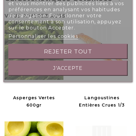
et vous montrer des publicités liées à vos
préférences en analysant vos habitudes
de navigation. Pour donner votre
VOUS AIMEREZ AUSSI
consentement à son utilisation, appuyez
sur le bouton Accepter.
Personnaliser les cookies
REJETER TOUT
J'ACCEPTE
Asperges Vertes
Langoustines
600gr
Entières Crues 1/3