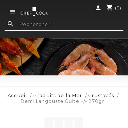
shopping_cart
person
(0)

search
Accueil
Produits de la Mer
Crustacés
Demi Langouste Cuite +/- 270gr