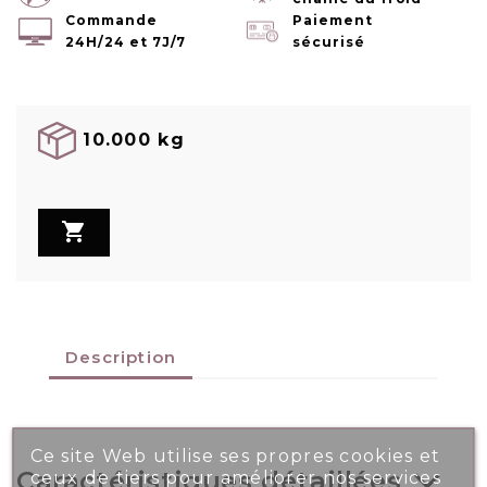
Commande
Paiement
24H/24 et 7J/7
sécurisé
10.000 kg

Description
Ce site Web utilise ses propres cookies et
Caractéristiques détaillées
ceux de tiers pour améliorer nos services