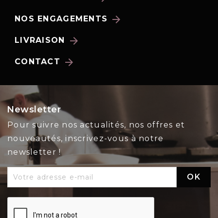
arrow_forward
NOS ENGAGEMENTS
arrow_forward
LIVRAISON
arrow_forward
CONTACT
Newsletter
Pour suivre nos actualités, nos offres et
nouveautés, inscrivez-vous à notre
newsletter !