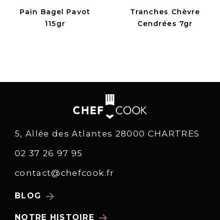
Pain Bagel Pavot
Tranches Chèvre
115gr
Cendrées 7gr
5, Allée des Atlantes 28000 CHARTRES
02 37 26 97 95
contact@chefcook.fr
arrow_forward
BLOG
arrow_forward
NOTRE HISTOIRE