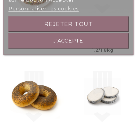
Personnaliser les cookies
REJETER TOUT
Salade Boulghour
Saumon Fumé
J'ACCEPTE
Quinoa 1kg
Tranché Long
1.2/1.8kg