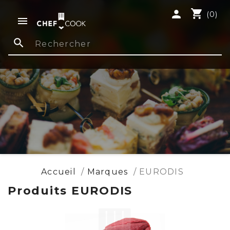
shopping_cart
person
(0)

search
Accueil
Marques
EURODIS
Produits EURODIS