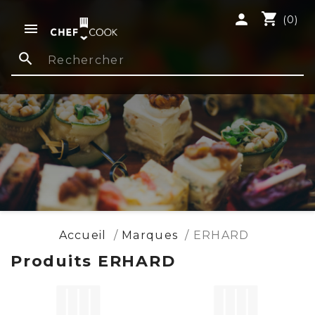
shopping_cart
person
(0)

search
Accueil
Marques
ERHARD
Produits ERHARD