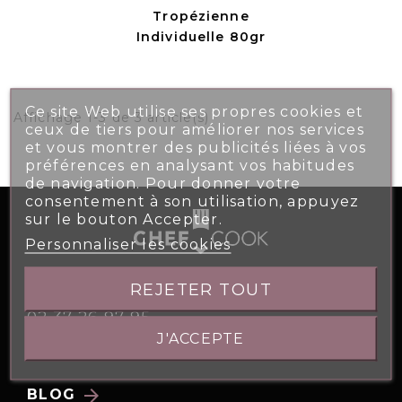
Tropézienne
Individuelle 80gr
Ce site Web utilise ses propres cookies et
Affichage 1-3 de 3 article(s)
ceux de tiers pour améliorer nos services
et vous montrer des publicités liées à vos
préférences en analysant vos habitudes
de navigation. Pour donner votre
consentement à son utilisation, appuyez
sur le bouton Accepter.
Personnaliser les cookies
5, Allée des Atlantes 28000 CHARTRES
REJETER TOUT
02 37 26 97 95
J'ACCEPTE
contact@chefcook.fr
arrow_forward
BLOG