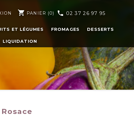
shopping_cart
phone
XION
PANIER
(0)
02 37 26 97 95
UITS ET LÉGUMES
FROMAGES
DESSERTS
LIQUIDATION
 Rosace