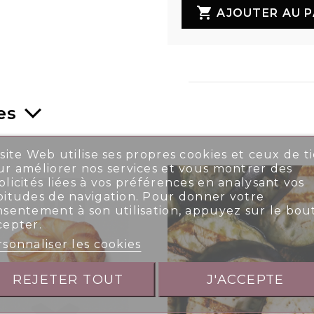

AJOUTER AU P
es
site Web utilise ses propres cookies et ceux de ti
r améliorer nos services et vous montrer des
licités liées à vos préférences en analysant vos
bitudes de navigation. Pour donner votre
nsentement à son utilisation, appuyez sur le bou
cepter.
sonnaliser les cookies
REJETER TOUT
J'ACCEPTE