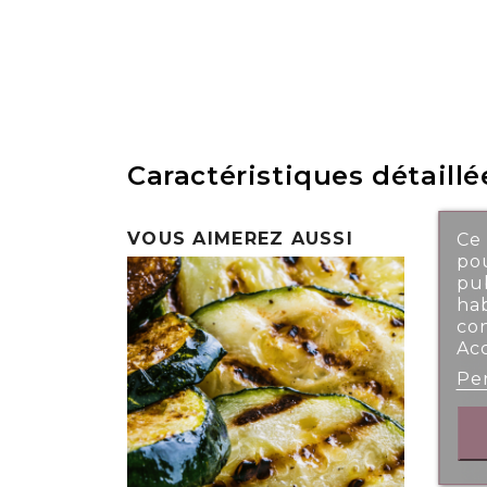
Caractéristiques détaillé
VOUS AIMEREZ AUSSI
Ce 
pou
pub
ha
co
Ac
Per