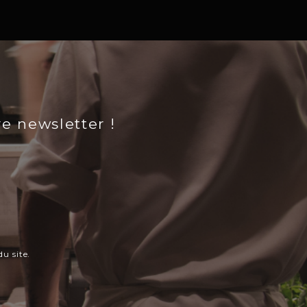
re newsletter !
u site.