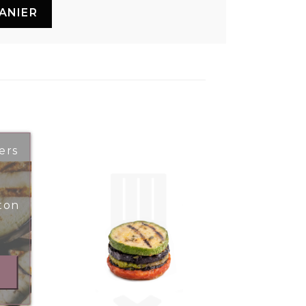
ANIER
ers
ton