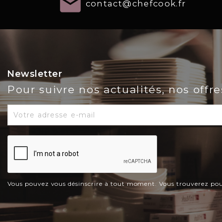
email
contact@chefcook.fr
Newsletter
Pour suivre nos actualités, nos offr
Vous pouvez vous désinscrire à tout moment. Vous trouverez pour c