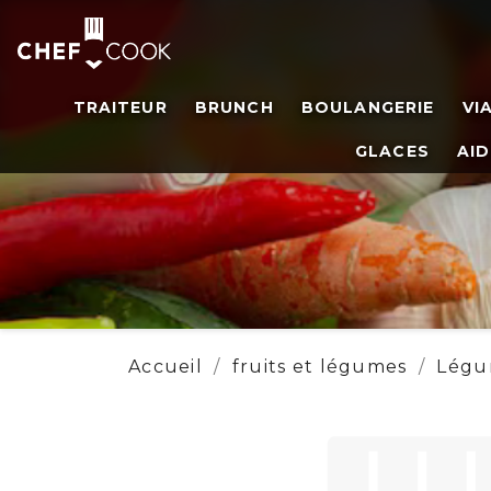
TRAITEUR
BRUNCH
BOULANGERIE
VI
GLACES
AID
Accueil
fruits et légumes
Légu