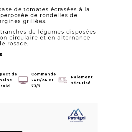
ase de tomates écrasées à la
uperposée de rondelles de
rgines grillées.
 tranches de légumes disposées
on circulaire et en alternance
le rosace.
s
pect de
Commande
Paiement
chaîne
24H/24 et
sécurisé
froid
7J/7