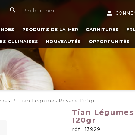
search
person
CONNE
ANDES
PRODUITS DE LA MER
GARNITURES
FR
ES CULINAIRES
NOUVEAUTÉS
OPPORTUNITÉS
mes
Tian Légumes Rosace 120gr
Tian Légumes
120gr
réf : 13929