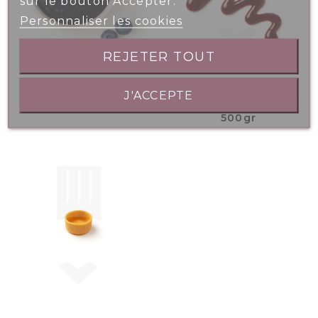
sur le bouton Accepter.
Personnaliser les cookies
REJETER TOUT
J'ACCEPTE
Purée Myrtilles 1kg
Coulis Fruits Rouges
500gr