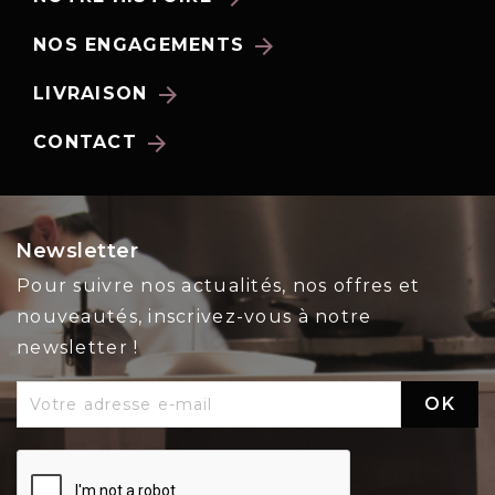
arrow_forward
NOS ENGAGEMENTS
arrow_forward
LIVRAISON
arrow_forward
CONTACT
Newsletter
Pour suivre nos actualités, nos offres et
nouveautés, inscrivez-vous à notre
newsletter !