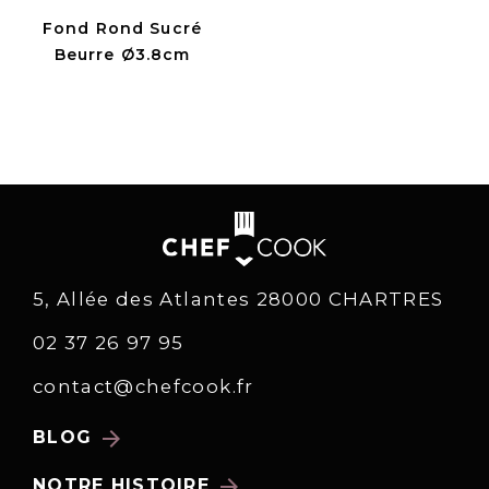
Fond Rond Sucré
Beurre Ø3.8cm
5, Allée des Atlantes 28000 CHARTRES
02 37 26 97 95
contact@chefcook.fr
arrow_forward
BLOG
arrow_forward
NOTRE HISTOIRE