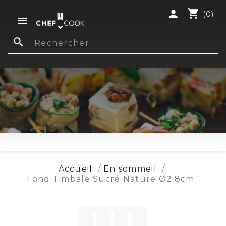
shopping_cart
person
(0)

search
Accueil
En sommeil
Fond Timbale Sucré Nature Ø2.8cm