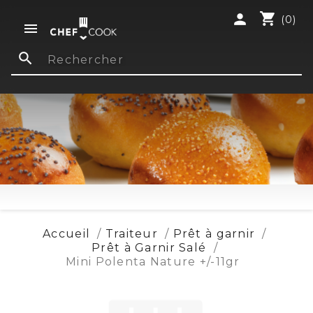
shopping_cart
person
(0)

search
Accueil
Traiteur
Prêt à garnir
Prêt à Garnir Salé
Mini Polenta Nature +/-11gr