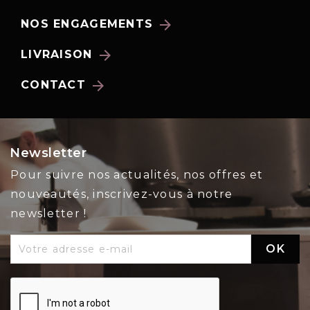
arrow_forward
NOS ENGAGEMENTS
arrow_forward
LIVRAISON
arrow_forward
CONTACT
Newsletter
Pour suivre nos actualités, nos offres et
nouveautés, inscrivez-vous à notre
newsletter !