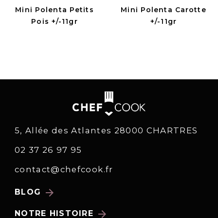
Mini Polenta Petits
Mini Polenta Carotte
Pois +/-11gr
+/-11gr
5, Allée des Atlantes 28000 CHARTRES
02 37 26 97 95
contact@chefcook.fr
arrow_forward
BLOG
arrow_forward
NOTRE HISTOIRE