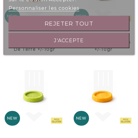
Personnaliser les cookies
NEW
NEW
REJETER TOUT
J'ACCEPTE
Mini Gaufre Pomme
Mini Gaufre Légumes
De Terre +/-10gr
+/-10gr
NEW
NEW