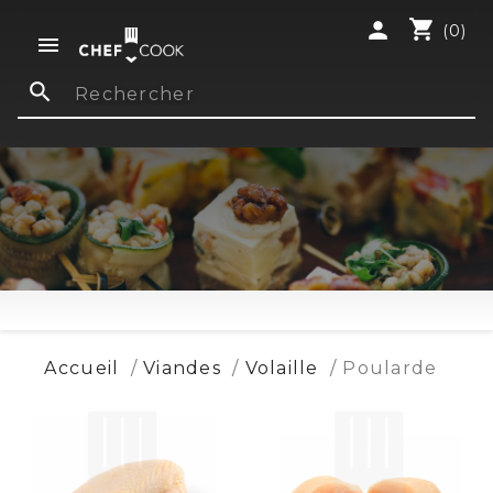
shopping_cart
person
(0)

search
Accueil
Viandes
Volaille
Poularde