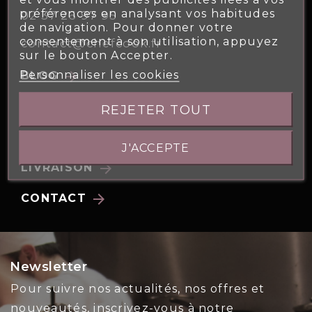
préférences en analysant vos habitudes
02 37 26 97 95
de navigation. Pour donner votre
consentement à son utilisation, appuyez
contact@chefcook.fr
sur le bouton Accepter.
Personnaliser les cookies
arrow_forward
BLOG
arrow_forward
NOTRE HISTOIRE
REJETER TOUT
arrow_forward
NOS ENGAGEMENTS
J'ACCEPTE
arrow_forward
LIVRAISON
arrow_forward
CONTACT
Newsletter
Pour suivre nos actualités, nos offres et
nouveautés, inscrivez-vous à notre