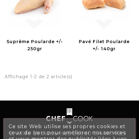
Suprême Poularde +/-
Pavé Filet Poularde
250gr
+/- 140gr
Affichage 1-2 de 2 article(s)
Ce site Web utilise ses propres cookies et
ceux de tiers pour améliorer nos services
5, Allée des Atlantes 28000 CHARTRES
et vous montrer des publicités liées à vos