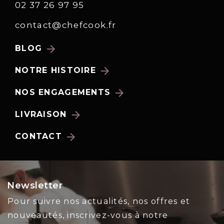
02 37 26 97 95
contact@chefcook.fr
arrow_forward
BLOG
arrow_forward
NOTRE HISTOIRE
arrow_forward
NOS ENGAGEMENTS
arrow_forward
LIVRAISON
arrow_forward
CONTACT
Newsletter
Pour suivre nos actualités, nos offres et
nouveautés, inscrivez-vous à notre