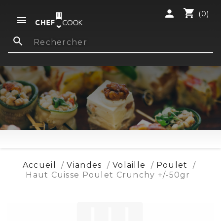
shopping_cart
person
(0)

search
Accueil
Viandes
Volaille
Poulet
Haut Cuisse Poulet Crunchy +/-50gr