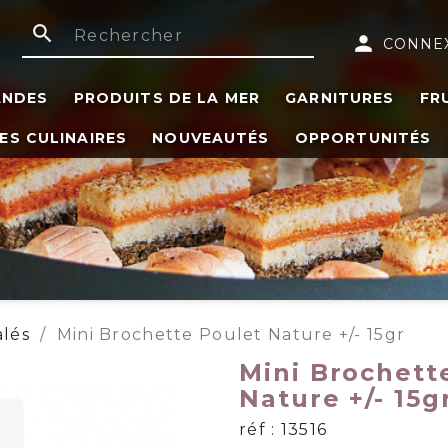
search
person
CONNE
ANDES
PRODUITS DE LA MER
GARNITURES
FR
ES CULINAIRES
NOUVEAUTÉS
OPPORTUNITÉS
alés
Mini Brochette Poulet Nature +/- 15gr
Mini Brochett
Nature +/- 15g
réf : 13516