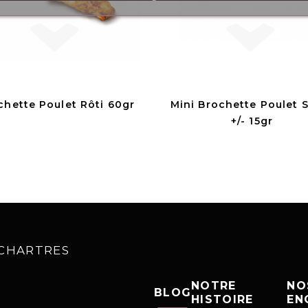
chette Poulet Rôti 60gr
Mini Brochette Poulet 
+/- 15gr
0 CHARTRES
NOTRE
NO
BLOG
HISTOIRE
EN