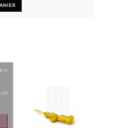
ANIER
ers
ton