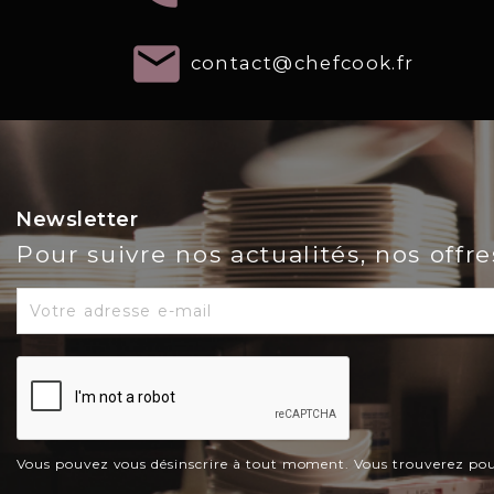
email
contact@chefcook.fr
Newsletter
Pour suivre nos actualités, nos offr
Vous pouvez vous désinscrire à tout moment. Vous trouverez pour c