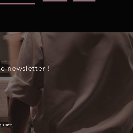
re newsletter !
u site.