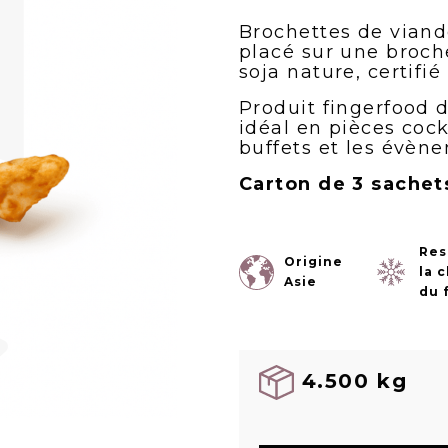
Brochettes de viande
placé sur une broche
soja nature, certifié
Produit fingerfood 
idéal en pièces cockt
buffets et les évène
Carton de 3 sachet
Res
Origine
la 
Asie
du 
4.500 kg