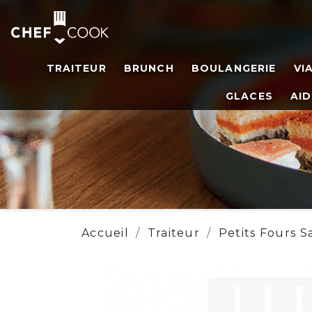
TRAITEUR
BRUNCH
BOULANGERIE
VI
GLACES
AID
Accueil
Traiteur
Petits Fours S