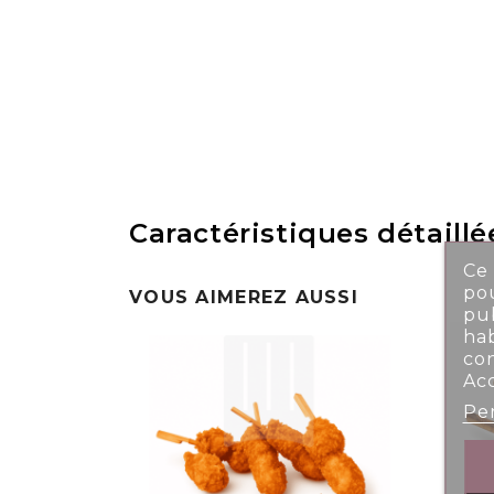
Caractéristiques détaillé
Ce 
pou
VOUS AIMEREZ AUSSI
pub
ha
co
Ac
Per