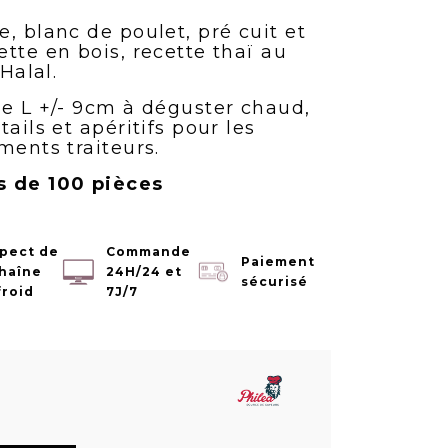
, blanc de poulet, pré cuit et
tte en bois, recette thaï au
 Halal.
de L +/- 9cm à déguster chaud,
ails et apéritifs pour les
ments traiteurs.
s de 100 pièces
pect de
Commande
Paiement
chaîne
24H/24 et
sécurisé
froid
7J/7