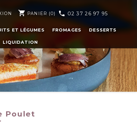
shopping_cart
phone
XION
PANIER
(0)
02 37 26 97 95
UITS ET LÉGUMES
FROMAGES
DESSERTS
LIQUIDATION
e Poulet
r