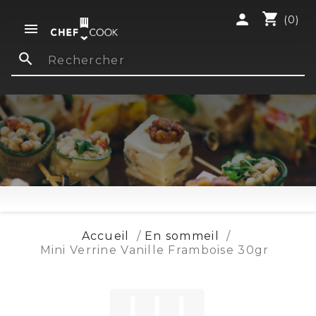
shopping_cart
person
(0)

search
Accueil
En sommeil
Mini Verrine Vanille Framboise 30gr