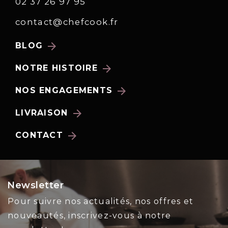
02 37 26 97 95
contact@chefcook.fr
arrow_forward
BLOG
arrow_forward
NOTRE HISTOIRE
arrow_forward
NOS ENGAGEMENTS
arrow_forward
LIVRAISON
arrow_forward
CONTACT
Newsletter
Pour suivre nos actualités, nos offres et
nouveautés, inscrivez-vous à notre