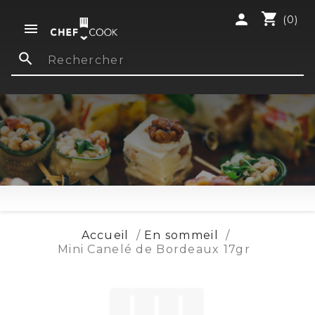
shopping_cart
person
(0)

search
Accueil
En sommeil
Mini Canelé de Bordeaux 17gr