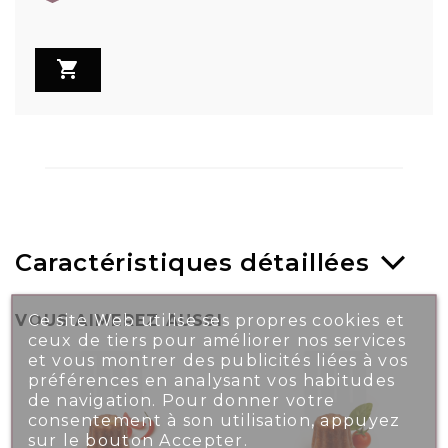

Caractéristiques détaillées
Ce site Web utilise ses propres cookies et
VOUS AIMEREZ AUSSI
ceux de tiers pour améliorer nos services
et vous montrer des publicités liées à vos
préférences en analysant vos habitudes
de navigation. Pour donner votre
consentement à son utilisation, appuyez
sur le bouton Accepter.