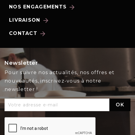
arrow_forward
NOS ENGAGEMENTS
arrow_forward
LIVRAISON
arrow_forward
CONTACT
Newsletter
Pour suivre nos actualités, nos offres et
nouveautés, inscrivez-vous à notre
newsletter !