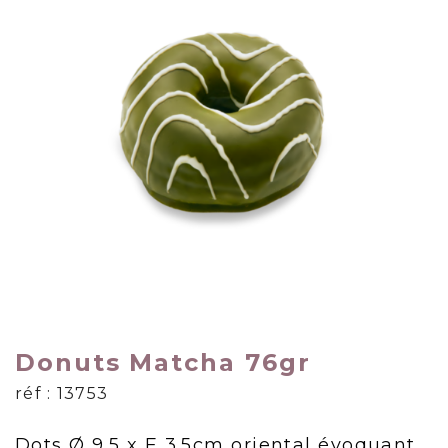
Donuts Matcha 76gr
réf : 13753
Dots Ø 9.5 x E 3.5cm oriental évoquant