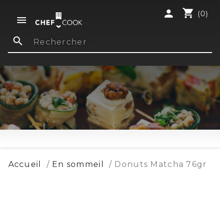
shopping_cart
person
(0)

search
Accueil
En sommeil
Donuts Matcha 76gr