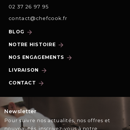
02 37 26 97 95
contact@chefcook.fr
arrow_forward
BLOG
arrow_forward
NOTRE HISTOIRE
arrow_forward
NOS ENGAGEMENTS
arrow_forward
LIVRAISON
arrow_forward
CONTACT
Newsletter
Pour suivre nos actualités, nos offres et
nouveautés, inscrivez-vous à notre