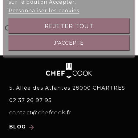
sur le bouton Accepter.
Personnaliser les cookies
REJETER TOUT
Caractéristiques détaillées
J'ACCEPTE
5, Allée des Atlantes 28000 CHARTRES
02 37 26 97 95
contact@chefcook.fr
arrow_forward
BLOG