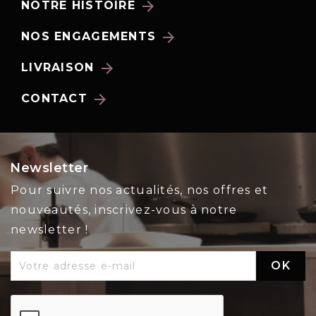
arrow_forward
NOTRE HISTOIRE
arrow_forward
NOS ENGAGEMENTS
arrow_forward
LIVRAISON
arrow_forward
CONTACT
Newsletter
Pour suivre nos actualités, nos offres et
nouveautés, inscrivez-vous à notre
newsletter !