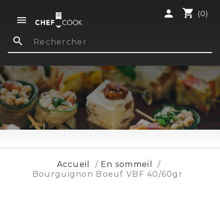
shopping_cart
person
(0)

search
Accueil
En sommeil
Bourguignon Boeuf VBF 40/60gr