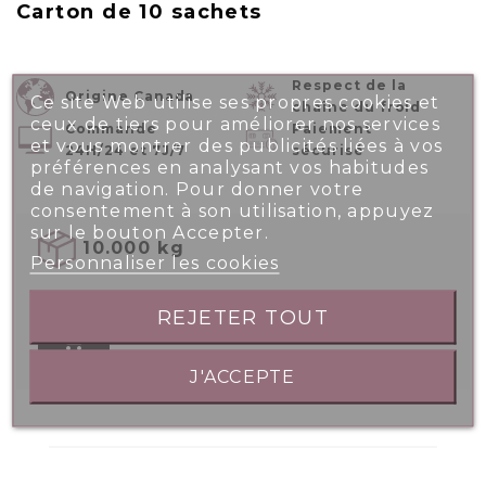
Carton de 10 sachets
Respect de la
Origine Canada
Ce site Web utilise ses propres cookies et
chaîne du froid
ceux de tiers pour améliorer nos services
Commande
Paiement
et vous montrer des publicités liées à vos
24H/24 et 7J/7
sécurisé
préférences en analysant vos habitudes
de navigation. Pour donner votre
consentement à son utilisation, appuyez
sur le bouton Accepter.
10.000 kg
Personnaliser les cookies
REJETER TOUT

J'ACCEPTE