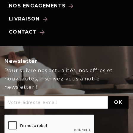
arrow_forward
NOS ENGAGEMENTS
arrow_forward
LIVRAISON
arrow_forward
CONTACT
Newsletter
Pour suivre nos actualités, nos offres et
nouveautés, inscrivez-vous à notre
newsletter !