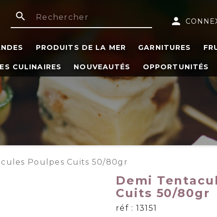
search
person
CONNE
ANDES
PRODUITS DE LA MER
GARNITURES
FR
ES CULINAIRES
NOUVEAUTÉS
OPPORTUNITÉS
cules Poulpes Cuits 50/80gr
Demi Tentacu
Cuits 50/80gr
réf : 13151