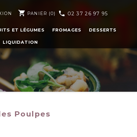
shopping_cart
phone
XION
PANIER
(0)
02 37 26 97 95
UITS ET LÉGUMES
FROMAGES
DESSERTS
LIQUIDATION
les Poulpes