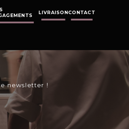
S
LIVRAISON
CONTACT
GAGEMENTS
re newsletter !