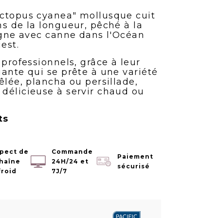
Octopus cyanea" mollusque cuit
ns de la longueur, pêché à la
ligne avec canne dans l'Océan
est.
 professionnels, grâce à leur
uante qui se prête à une variété
êlée, plancha ou persillade,
délicieuse à servir chaud ou
ts
pect de
Commande
Paiement
chaîne
24H/24 et
sécurisé
froid
7J/7