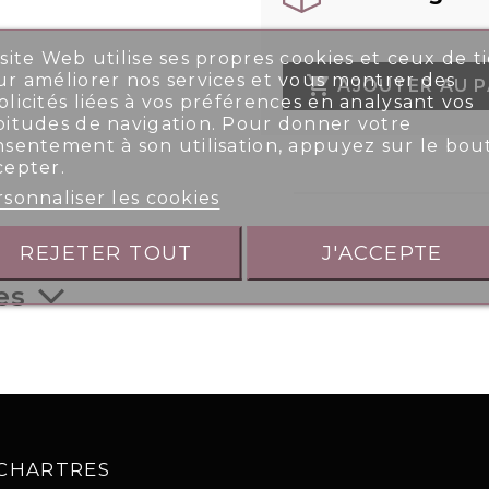
site Web utilise ses propres cookies et ceux de ti
r améliorer nos services et vous montrer des

AJOUTER AU P
licités liées à vos préférences en analysant vos
bitudes de navigation. Pour donner votre
nsentement à son utilisation, appuyez sur le bou
cepter.
sonnaliser les cookies
REJETER TOUT
J'ACCEPTE
es
0 CHARTRES