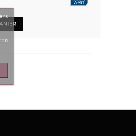
ers
ANIER
ton