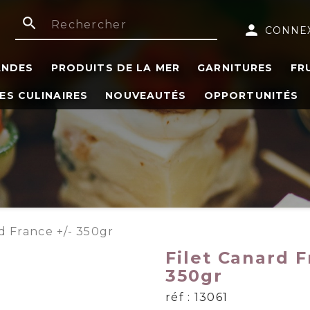
search
person
CONNE
ANDES
PRODUITS DE LA MER
GARNITURES
FR
ES CULINAIRES
NOUVEAUTÉS
OPPORTUNITÉS
d France +/- 350gr
Filet Canard F
350gr
réf : 13061