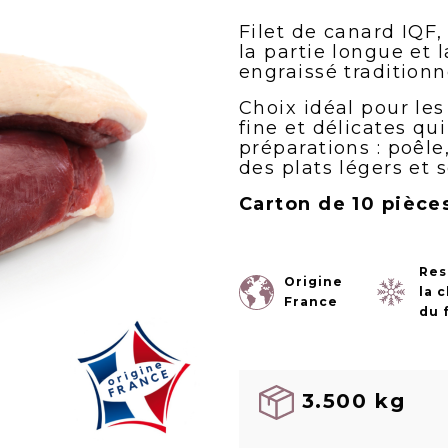
Filet de canard IQF
la partie longue et 
engraissé tradition
Choix idéal pour les
fine et délicates qu
préparations : poêle
des plats légers et 
Carton de 10 pièce
Res
Origine
la 
France
du 
3.500 kg