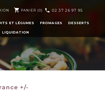
shopping_cart
phone
XION
PANIER
(0)
02 37 26 97 95
UITS ET LÉGUMES
FROMAGES
DESSERTS
LIQUIDATION
rance +/-