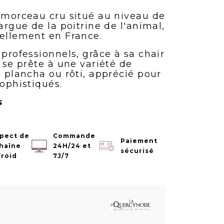
, morceau cru situé au niveau de
largue de la poitrine de l'animal,
nellement en France.
 professionnels, grâce à sa chair
i se prête à une variété de
, plancha ou rôti, apprécié pour
sophistiqués.
s
pect de
Commande
Paiement
chaîne
24H/24 et
sécurisé
froid
7J/7