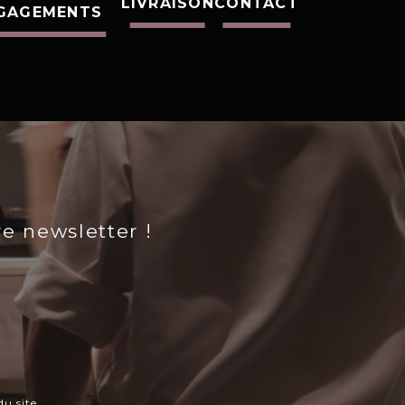
LIVRAISON
CONTACT
GAGEMENTS
re newsletter !
u site.