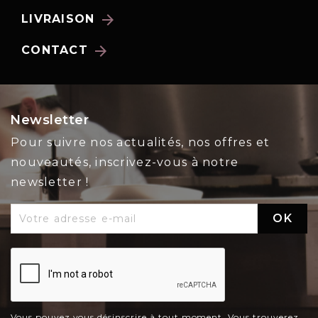
arrow_forward
LIVRAISON
arrow_forward
CONTACT
Newsletter
Pour suivre nos actualités, nos offres et
nouveautés, inscrivez-vous à notre
newsletter !
Vous pouvez vous désinscrire à tout moment. Vous trouverez