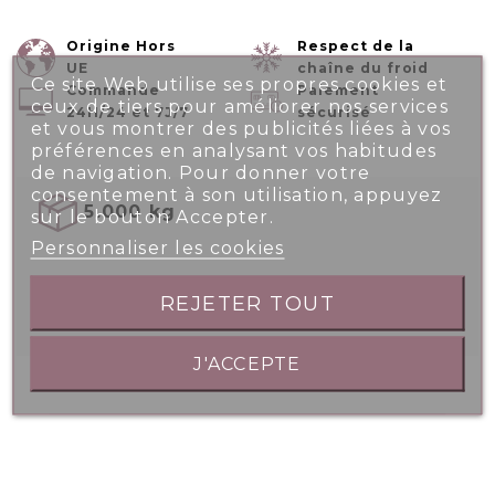
Origine Hors
Respect de la
UE
chaîne du froid
Ce site Web utilise ses propres cookies et
Commande
Paiement
ceux de tiers pour améliorer nos services
24H/24 et 7J/7
sécurisé
et vous montrer des publicités liées à vos
préférences en analysant vos habitudes
de navigation. Pour donner votre
consentement à son utilisation, appuyez
5.000 kg
sur le bouton Accepter.
Personnaliser les cookies
REJETER TOUT

J'ACCEPTE