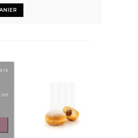
ANIER
ers
ton