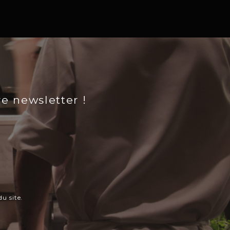
re newsletter !
u site.