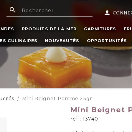
search
person
CONNE
ANDES
PRODUITS DE LA MER
GARNITURES
FR
ES CULINAIRES
NOUVEAUTÉS
OPPORTUNITÉS
Sucrés
Mini Beignet Pomme 25gr
Mini Beignet
réf : 13740