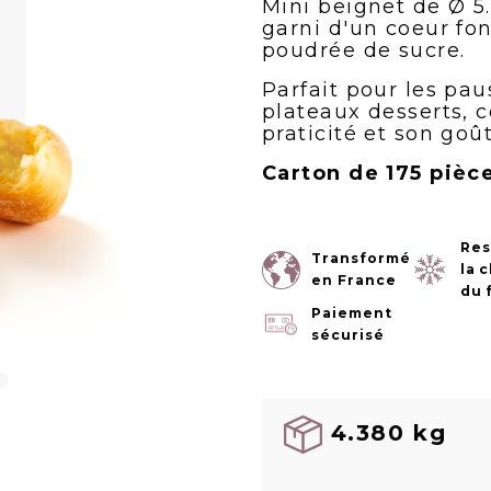
Mini beignet de Ø 
garni d'un coeur f
poudrée de sucre.
Parfait pour les pa
plateaux desserts, c
praticité et son goû
Carton de 175 pièc
Res
Transformé
la 
en France
du 
Paiement
sécurisé
4.380 kg