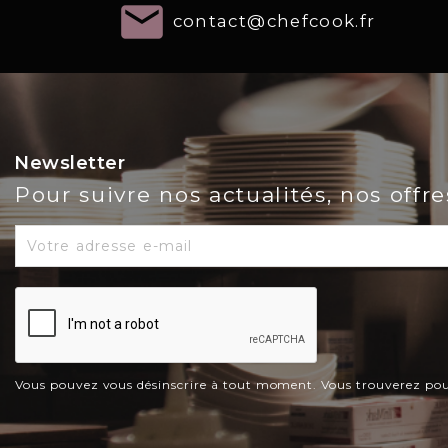
email
contact@chefcook.fr
Newsletter
Pour suivre nos actualités, nos offr
Vous pouvez vous désinscrire à tout moment. Vous trouverez pour c