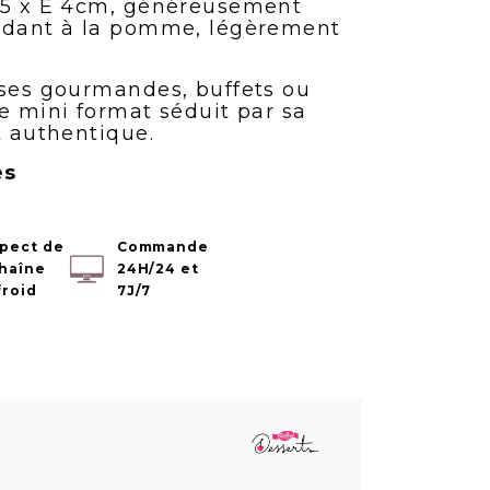
5.5 x E 4cm, généreusement
ondant à la pomme, légèrement
uses gourmandes, buffets ou
e mini format séduit par sa
t authentique.
es
pect de
Commande
chaîne
24H/24 et
froid
7J/7