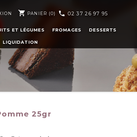
shopping_cart
phone
XION
PANIER
(0)
02 37 26 97 95
UITS ET LÉGUMES
FROMAGES
DESSERTS
LIQUIDATION
 Pomme 25gr