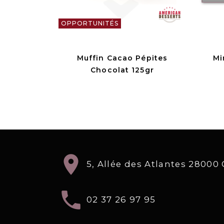
OPPORTUNITÉS
Muffin Cacao Pépites
Mi
Chocolat 125gr
location_on
5, Allée des Atlantes 2800
local_phone
02 37 26 97 95