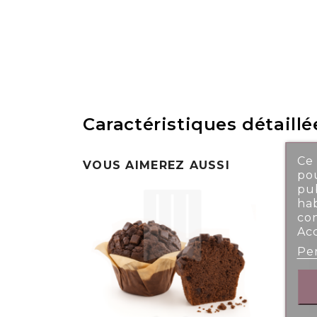
Caractéristiques détaillé
Ce 
VOUS AIMEREZ AUSSI
pou
pub
ha
co
Ac
Per