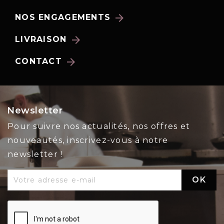
arrow_forward
NOS ENGAGEMENTS
arrow_forward
LIVRAISON
arrow_forward
CONTACT
Newsletter
Pour suivre nos actualités, nos offres et
nouveautés, inscrivez-vous à notre
newsletter !