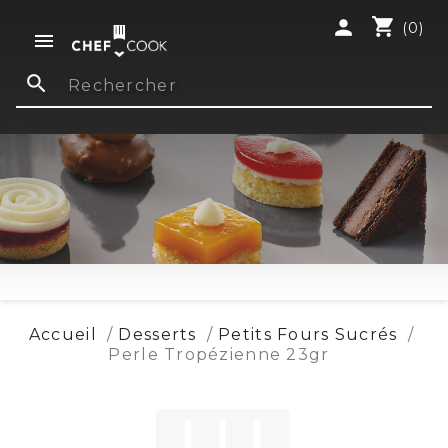
shopping_cart
person
(0)

search
Accueil
Desserts
Petits Fours Sucrés
Perle Tropézienne 23gr