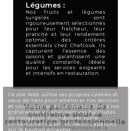
Légumes :
Nos fruits et légumes
surgelés sont
rigoureusement sélectionnés
pour leur fraîcheur, leur
praticité et leur rendement
optimal, des critères
essentiels chez Chefcook. Ils
capturent l’essence des
saisons et garantissent une
qualité constante, idéale
pour les services exigeants
et intensifs en restauration.
Ce site Web utilise ses propres cookies et
ceux de tiers pour améliorer nos services
Votre partenaire de
et vous montrer des publicités liées à vos
préférences en analysant vos habitudes
confiance pour la
de navigation. Pour donner votre
restauration professionnelle
consentement à son utilisation, appuyez
Fournir les professionnels de la
sur le bouton Accepter.