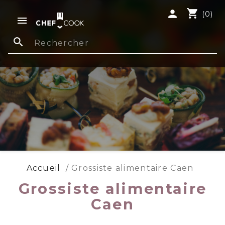
shopping_cart
person
(0)

search
Accueil
Grossiste alimentaire Caen
Grossiste alimentaire
Caen