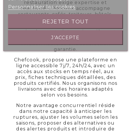
restauration exige expertise et
Personnaliser les cookies
réactivité. Chefcook accompagne
restaurants, cafés, traiteurs, hôtels,
brasseries, et bien d’autre encore,
REJETER TOUT
tout en respectant les rythmes de
service, les contraintes saisonnières et
J'ACCEPTE
les attentes des clients, pour une
livraison fiable et une satisfaction
garantie.
Chefcook, propose une plateforme en
ligne accessible 7j/7, 24h/24, avec un
accès aux stocks en temps réel, aux
prix, fiches techniques détaillées, des
produits certifiés. Nous organisons nos
livraisons avec des horaires adaptés
selon vos besoins.
Notre avantage concurrentiel réside
dans notre capacité à anticiper les
ruptures, ajuster les volumes selon les
saisons, proposer des alternatives ou
des alertes produits et introduire de