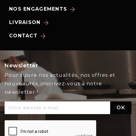
arrow_forward
NOS ENGAGEMENTS
arrow_forward
LIVRAISON
arrow_forward
CONTACT
Newsletter
Pour suivre nos actualités, nos offres et
nouveautés, inscrivez-vous à notre
newsletter !