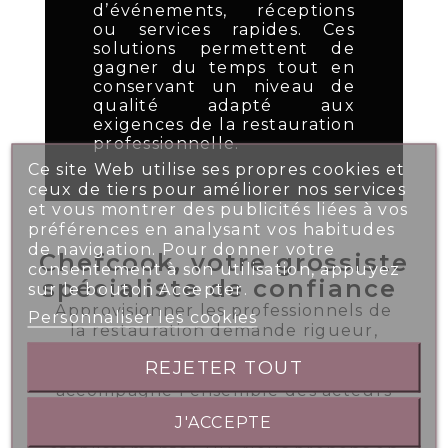
d’événements, réceptions
ou services rapides. Ces
solutions permettent de
gagner du temps tout en
conservant un niveau de
qualité adapté aux
exigences de la restauration
professionnelle.
Ce site Web utilise ses propres cookies et
ceux de tiers pour améliorer nos services
et vous montrer des publicités liées à vos
préférences en analysant vos habitudes
de navigation. Pour donner votre
Chefcook, votre grossiste
consentement à son utilisation, appuyez
spécialiste de confiance
sur le bouton Accepter.
Approvisionner les professionnels de
Personnaliser les cookies
la restauration demande rigueur,
réactivité et une parfaite connaissance
REJETER TOUT
du secteur. Votre grossiste alimentaire
accompagne l’ensemble des acteurs
de la RHF : restaurateurs, hôteliers,
J'ACCEPTE
traiteurs, cafés, brasseries et