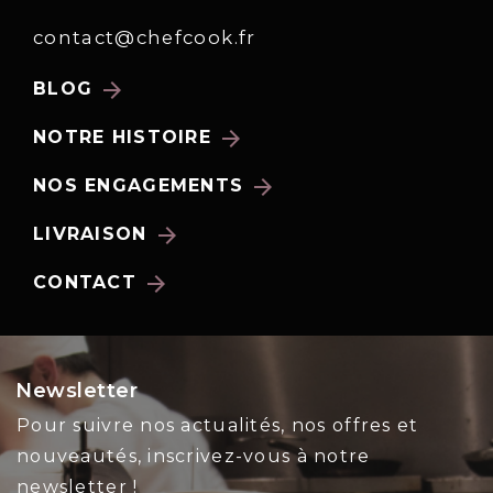
contact@chefcook.fr
arrow_forward
BLOG
arrow_forward
NOTRE HISTOIRE
arrow_forward
NOS ENGAGEMENTS
arrow_forward
LIVRAISON
arrow_forward
CONTACT
Newsletter
Pour suivre nos actualités, nos offres et
nouveautés, inscrivez-vous à notre
newsletter !