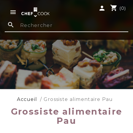
shopping_cart
person
(0)

search
Accueil
Grossiste alimentaire Pau
Grossiste alimentaire
Pau