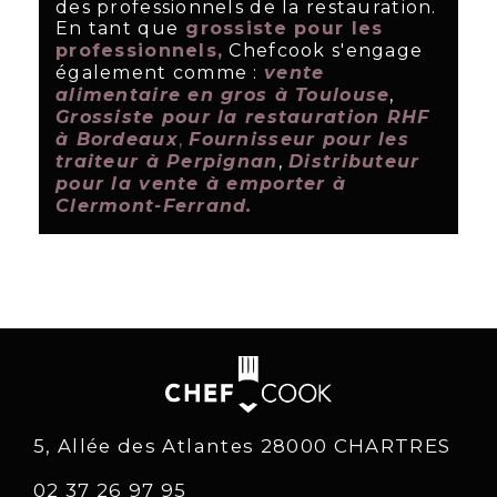
des professionnels de la restauration.
En tant que
grossiste pour les
professionnels,
Chefcook s'engage
également comme :
vente
alimentaire en gros à Toulouse
,
Grossiste pour la restauration RHF
à Bordeaux
,
Fournisseur pour les
traiteur à Perpignan
,
Distributeur
pour la vente à emporter à
Clermont-Ferrand.
5, Allée des Atlantes 28000 CHARTRES
02 37 26 97 95