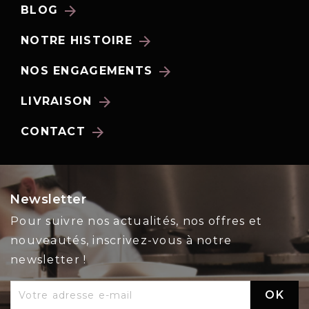
arrow_forward
BLOG
arrow_forward
NOTRE HISTOIRE
arrow_forward
NOS ENGAGEMENTS
arrow_forward
LIVRAISON
arrow_forward
CONTACT
Newsletter
Pour suivre nos actualités, nos offres et
nouveautés, inscrivez-vous à notre
newsletter !