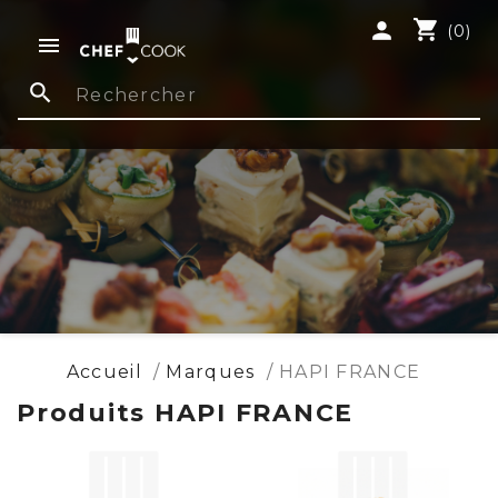
shopping_cart
person
(0)

search
Accueil
Marques
HAPI FRANCE
Produits HAPI FRANCE