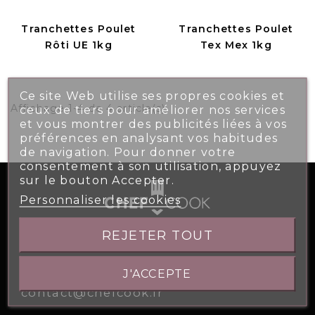
Tranchettes Poulet
Tranchettes Poulet
Rôti UE 1kg
Tex Mex 1kg
Ce site Web utilise ses propres cookies et
Affichage 1-4 de 4 article(s)
ceux de tiers pour améliorer nos services
et vous montrer des publicités liées à vos
préférences en analysant vos habitudes
de navigation. Pour donner votre
consentement à son utilisation, appuyez
sur le bouton Accepter.
Personnaliser les cookies
REJETER TOUT
5, Allée des Atlantes 28000 CHARTRES
02 37 26 97 95
J'ACCEPTE
contact@chefcook.fr