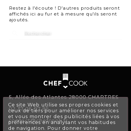
Restez à l'écoute ! D'autres produits seront
affichés ici au fur et à mesure qu'ils seront
ajoutés.
search
5, Allée des Atlantes 28000 CHARTRES
Ce site Web utilise ses propres cookies et
02 37 26 97 95
ceux de tiers pour améliorer nos services
et vous montrer des publicités liées à vos
contact@chefcook.fr
préférences en analysant vos habitudes
de navigation. Pour donner votre