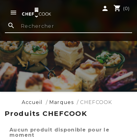
shopping_cart
person
(0)

search
Accueil
Marques
CHEFCOOK
Produits CHEFCOOK
Aucun produit disponible pour le
moment