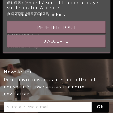
consentement à son utilisation, appuyez
arrow_forward
BLOG
sur le bouton Accepter.
arrow_forward
NOTRE HISTOIRE
Personnaliser les cookies
arrow_forward
NOS ENGAGEMENTS
REJETER TOUT
arrow_forward
LIVRAISON
J'ACCEPTE
arrow_forward
CONTACT
Newsletter
Pour suivre nos actualités, nos offres et
nouveautés, inscrivez-vous à notre
newsletter !