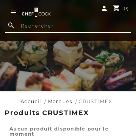
shopping_cart
person
(0)

search
Accueil
Marques
CRUSTIMEX
Produits CRUSTIMEX
Aucun produit disponible pour le
moment