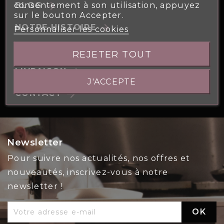
consentement à son utilisation, appuyez
arrow_forward
BLOG
sur le bouton Accepter.
arrow_forward
NOTRE HISTOIRE
Personnaliser les cookies
arrow_forward
NOS ENGAGEMENTS
REJETER TOUT
arrow_forward
LIVRAISON
J'ACCEPTE
arrow_forward
CONTACT
Newsletter
Pour suivre nos actualités, nos offres et
nouveautés, inscrivez-vous à notre
newsletter !