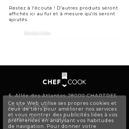
Restez à l'écoute ! D'autres produits seront
affichés ici au fur et à mesure qu'ils seront
ajoutés.
search
5, Allée des Atlantes 28000 CHARTRES
Ce site Web utilise ses propres cookies et
02 37 26 97 95
ceux de tiers pour améliorer nos services
et vous montrer des publicités liées à vos
contact@chefcook.fr
préférences en analysant vos habitudes
de navigation. Pour donner votre