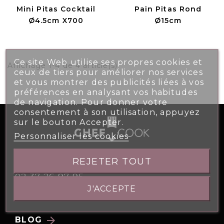
Mini Pitas Cocktail
Pain Pitas Rond
Ø4.5cm X700
Ø15cm
Ce site Web utilise ses propres cookies et
Affichage 1-4 de 4 article(s)
ceux de tiers pour améliorer nos services
et vous montrer des publicités liées à vos
préférences en analysant vos habitudes
de navigation. Pour donner votre
consentement à son utilisation, appuyez
sur le bouton Accepter.
Personnaliser les cookies
5, Allée des Atlantes 28000 CHARTRES
REJETER TOUT
02 37 26 97 95
J'ACCEPTE
contact@chefcook.fr
arrow_forward
BLOG