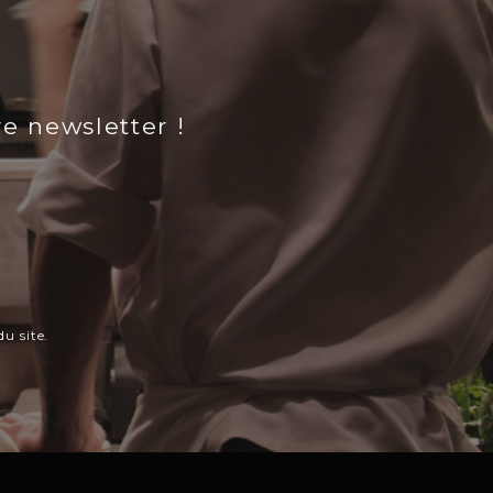
re newsletter !
u site.