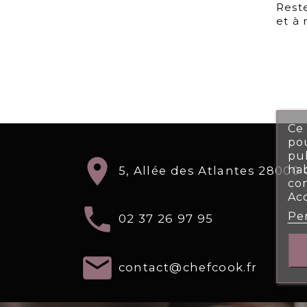
Reste
et à 
Ce 
pou
pub
location_on
ha
5, Allée des Atlantes 2800
co
Ac
local_phone
Per
02 37 26 97 95
email
contact@chefcook.fr