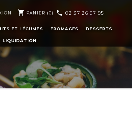
shopping_cart
phone
XION
PANIER
(0)
02 37 26 97 95
UITS ET LÉGUMES
FROMAGES
DESSERTS
LIQUIDATION