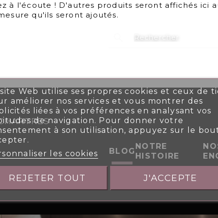
z à l'écoute ! D'autres produits seront affichés ici a
mesure qu'ils seront ajoutés.
search
site Web utilise ses propres cookies et ceux de ti
r améliorer nos services et vous montrer des
licités liées à vos préférences en analysant vos
bitudes de navigation. Pour donner votre
0 CHARTRES
nsentement à son utilisation, appuyez sur le bou
cepter.
NOTRE
NO
BLOG
sonnaliser les cookies
HISTOIRE
EN
REJETER TOUT
J'ACCEPTE