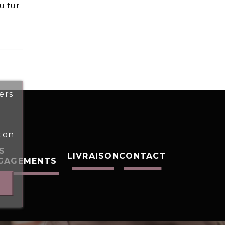
u fur
ers
ton
S
LIVRAISON
CONTACT
GAGEMENTS