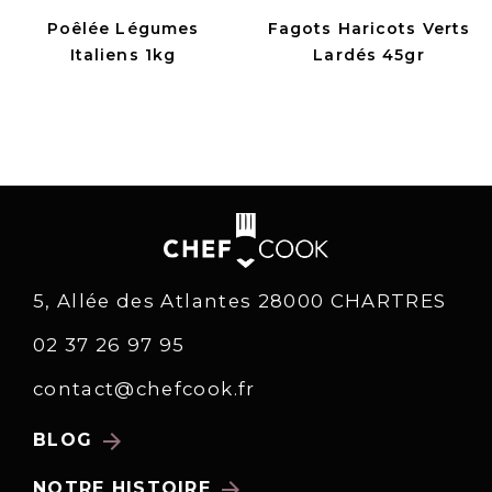
Poêlée Légumes
Fagots Haricots Verts
Italiens 1kg
Lardés 45gr
5, Allée des Atlantes 28000 CHARTRES
02 37 26 97 95
contact@chefcook.fr
arrow_forward
BLOG
arrow_forward
NOTRE HISTOIRE