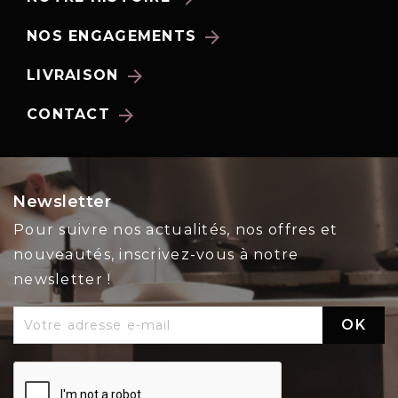
arrow_forward
NOS ENGAGEMENTS
arrow_forward
LIVRAISON
arrow_forward
CONTACT
Newsletter
Pour suivre nos actualités, nos offres et
nouveautés, inscrivez-vous à notre
newsletter !