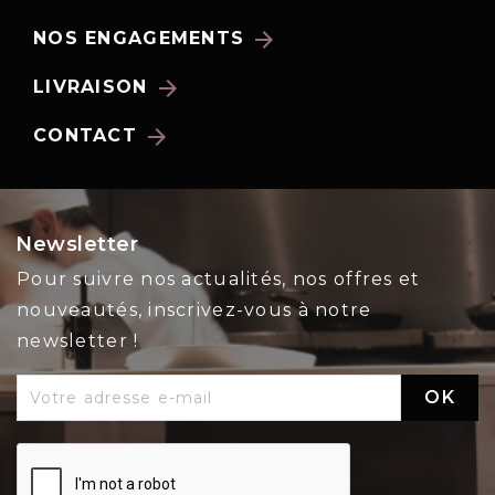
arrow_forward
NOS ENGAGEMENTS
arrow_forward
LIVRAISON
arrow_forward
CONTACT
Newsletter
Pour suivre nos actualités, nos offres et
nouveautés, inscrivez-vous à notre
newsletter !