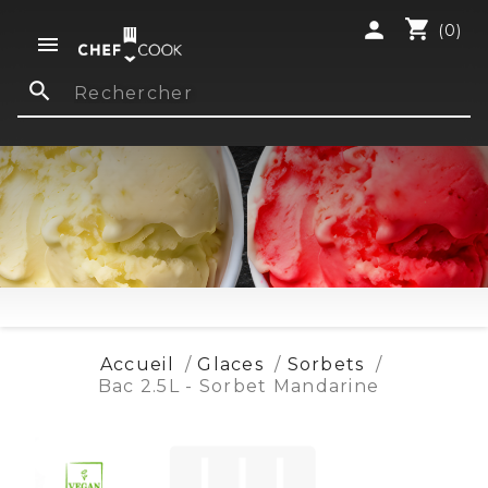
shopping_cart
person
(0)

search
Accueil
Glaces
Sorbets
Bac 2.5L - Sorbet Mandarine