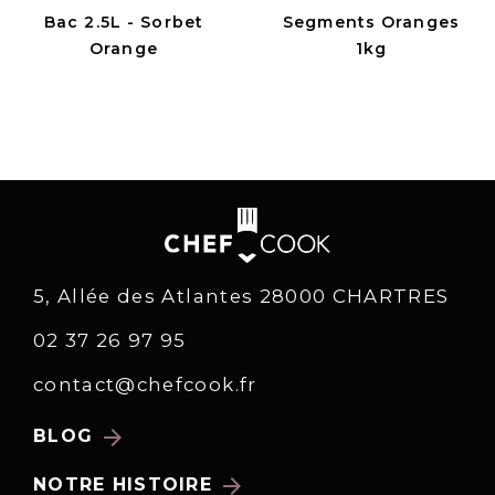
Bac 2.5L - Sorbet
Segments Oranges
Orange
1kg
5, Allée des Atlantes 28000 CHARTRES
02 37 26 97 95
contact@chefcook.fr
arrow_forward
BLOG
arrow_forward
NOTRE HISTOIRE