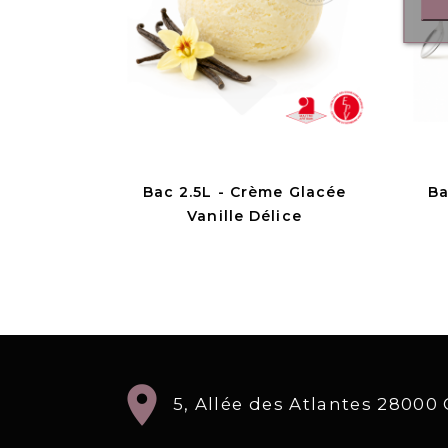
Bac 2.5L - Crème Glacée
Ba
Vanille Délice
location_on
5, Allée des Atlantes 2800