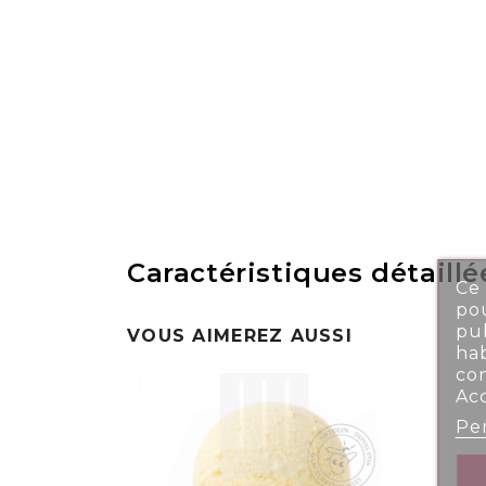
Caractéristiques détaillé
Ce 
pou
pub
VOUS AIMEREZ AUSSI
ha
co
Ac
Per