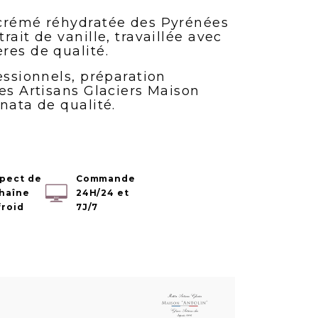
écrémé réhydratée des Pyrénées
rait de vanille, travaillée avec
res de qualité.
essionnels, préparation
es Artisans Glaciers Maison
 nata de qualité.
pect de
Commande
chaîne
24H/24 et
froid
7J/7