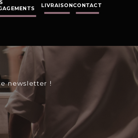
S
LIVRAISON
CONTACT
GAGEMENTS
re newsletter !