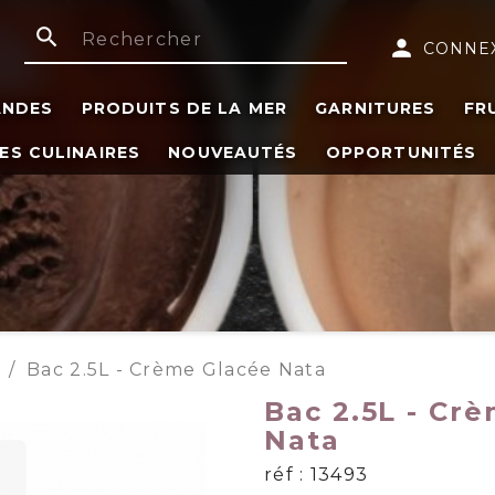
search
person
CONNE
ANDES
PRODUITS DE LA MER
GARNITURES
FR
ES CULINAIRES
NOUVEAUTÉS
OPPORTUNITÉS
Bac 2.5L - Crème Glacée Nata
Bac 2.5L - Cr
Nata
réf : 13493