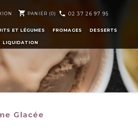
shopping_cart
phone
XION
PANIER
(0)
02 37 26 97 95
UITS ET LÉGUMES
FROMAGES
DESSERTS
LIQUIDATION
ème Glacée