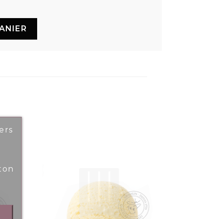
ANIER
ers
ton