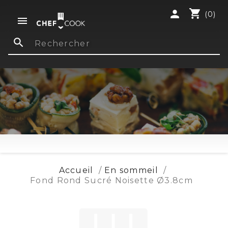
shopping_cart
person
(0)

search
Accueil
En sommeil
Fond Rond Sucré Noisette Ø3.8cm